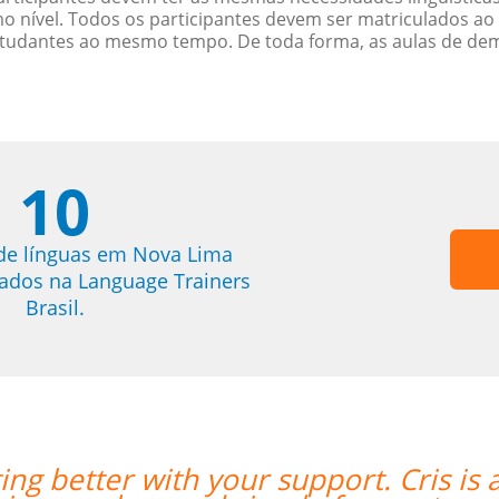
nível. Todos os participantes devem ser matriculados ao
studantes ao mesmo tempo. De toda forma, as aulas de d
10
de línguas em Nova Lima
trados na Language Trainers
Brasil.
t teacher for me; his teaching
“”I had