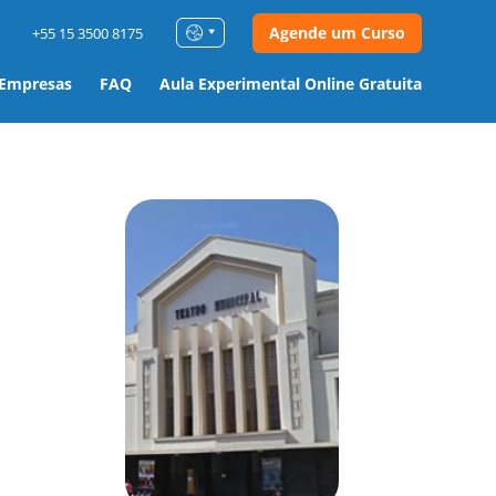
Agende um Curso
+55 15 3500 8175
 Empresas
FAQ
Aula Experimental Online Gratuita