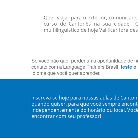
Quer viajar para o exterior, comunicar
curso de Cantonês na sua cidade O
multilinguístico de hoje Vai ficar fora de
Se você não quer perder uma oportunidade de neg
contato com a Language Trainers Brasil,
teste o
idioma que você quer aprender.
Inscreva-se
hoje para nossas aulas de Canton
quando quiser, para que você sempre encont
independentemente do horário ou local. Você
encontrar com seu professor!