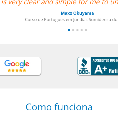
and.””
Como funciona