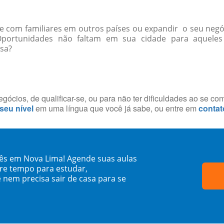
-se com familiares em outros países ou expandir o seu negó
portunidades não faltam em sua cidade para aquel
ssa?
ócios, de qualificar-se, ou para não ter dificuldades ao se co
 seu nível
em uma língua que você já sabe, ou entre em
contat
ês em Nova Lima! Agende suas aulas
re tempo para estudar,
 nem precisa sair de casa para se