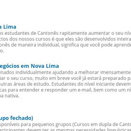
a Lima
s estudantes de Cantonês rapitamente aumentar o seu níve
os dos nossos cursos é que eles são desenvolvidos inteir
nês de maneira individual, significa que você pode aprende
o.
 negócios em Nova Lima
sinados individualmente ajudando a melhorar imensamente
iciar o seu curso, muito em breve você já estará preparado
outras áreas de estudo. Estudantes do nível iniciante dev
ticas para entender e responder um e-mail, bem como um ní
a nativa.
upo fechado)
poníveis para pequenos grupos (Cursos em dupla de Cant
rticipantes devem ter as mesmas necessidades linguística