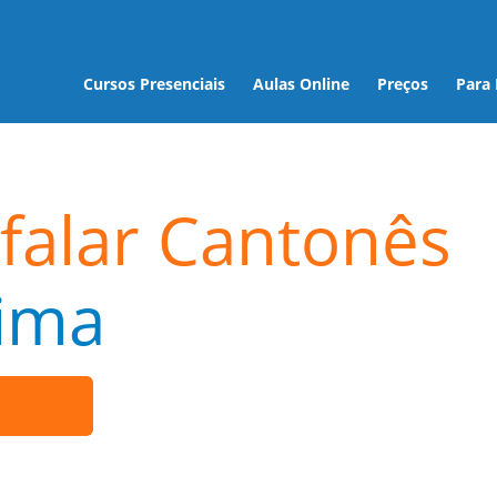
Cursos Presenciais
Aulas Online
Preços
Para
falar Cantonês
ima