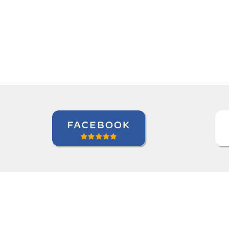
ry clear and simple for me to underst
Maxx Okuyama
Curso de Português em Jundiaí, Sumidenso do Brasil