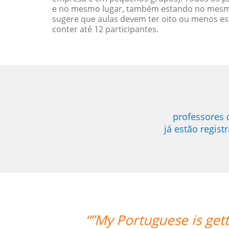
e no mesmo lugar, também estando no mesmo 
sugere que aulas devem ter oito ou menos e
conter até 12 participantes.
professores 
já estão regis
tter with your support. Cris is a grea