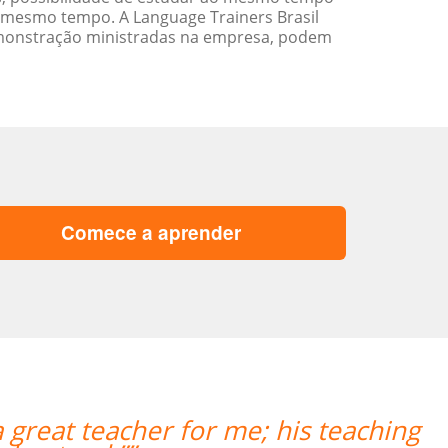
 mesmo tempo. A Language Trainers Brasil
emonstração ministradas na empresa, podem
Comece a aprender
 my second class with Carol and it wa