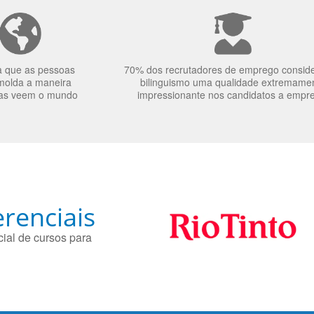
a que as pessoas
70% dos recrutadores de emprego consid
molda a maneira
bilinguismo uma qualidade extremame
as veem o mundo
impressionante nos candidatos a empr
renciais
ial de cursos para