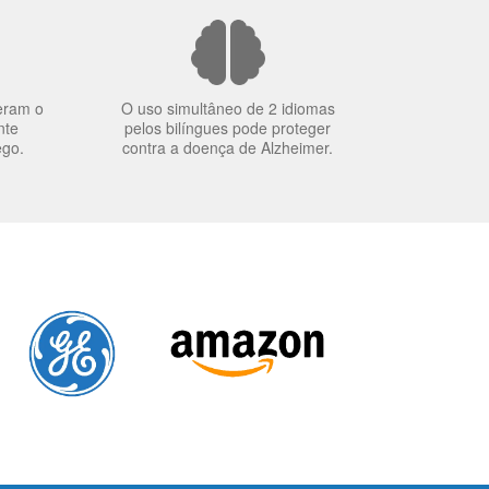
eram o
O uso simultâneo de 2 idiomas
nte
pelos bilíngues pode proteger
ego.
contra a doença de Alzheimer.