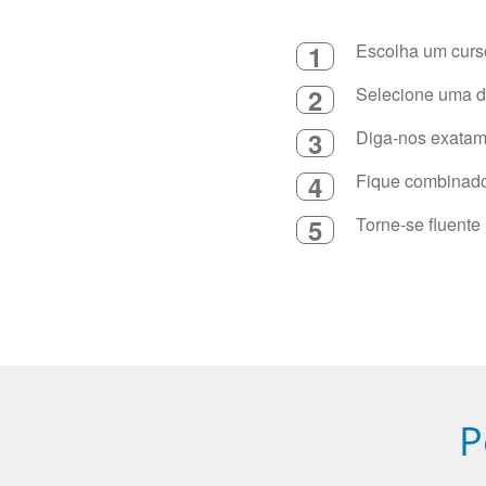
1
Escolha um curso
2
Selecione uma du
3
Diga-nos exatame
4
Fique combinado 
5
Torne-se fluente
P