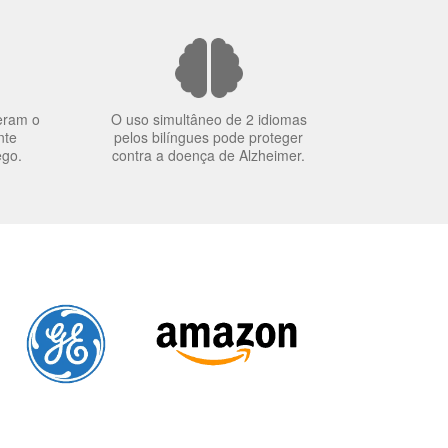
eram o
O uso simultâneo de 2 idiomas
nte
pelos bilíngues pode proteger
ego.
contra a doença de Alzheimer.