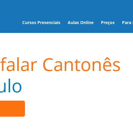
Cursos Presenciais
Aulas Online
Preços
Para
falar Cantonês
ulo