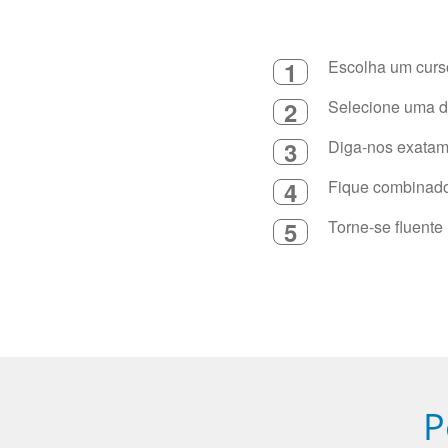
1
Escolha um curso
2
Selecione uma du
3
Diga-nos exatame
4
Fique combinado 
5
Torne-se fluente
P