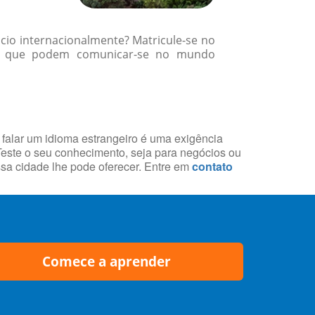
cio internacionalmente? Matricule-se no
es que podem comunicar-se no mundo
 falar um idioma estrangeiro é uma exigência
 Teste o seu conhecimento, seja para negócios ou
essa cidade lhe pode oferecer. Entre em
contato
Comece a aprender