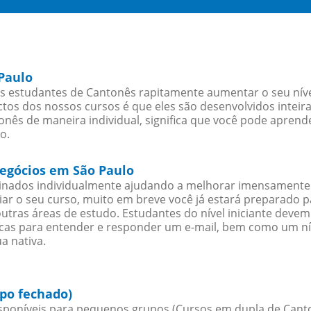
Paulo
s estudantes de Cantonês rapitamente aumentar o seu nível
os dos nossos cursos é que eles são desenvolvidos inteir
nês de maneira individual, significa que você pode aprende
o.
negócios em São Paulo
sinados individualmente ajudando a melhorar imensamente
iciar o seu curso, muito em breve você já estará preparado
outras áreas de estudo. Estudantes do nível iniciante dev
ticas para entender e responder um e-mail, bem como um ní
a nativa.
po fechado)
poníveis para pequenos grupos (Cursos em dupla de Cant