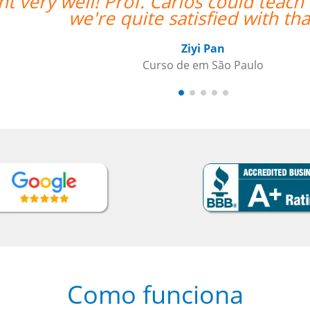
hinese and English and
“”I was rea
Como funciona