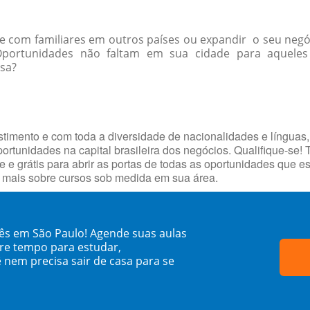
-se com familiares em outros países ou expandir o seu negó
portunidades não faltam em sua cidade para aquel
ssa?
timento e com toda a diversidade de nacionalidades e línguas,
portunidades na capital brasileira dos negócios. Qualifique-se!
e e grátis para abrir as portas de todas as oportunidades que 
e mais sobre cursos sob medida em sua área.
ês em São Paulo! Agende suas aulas
re tempo para estudar,
 nem precisa sair de casa para se