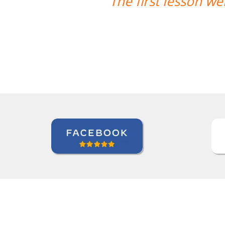
ll! Prof. Carlos could teach both in C
're quite satisfied with that. ””
Ziyi Pan
Curso de em São Paulo