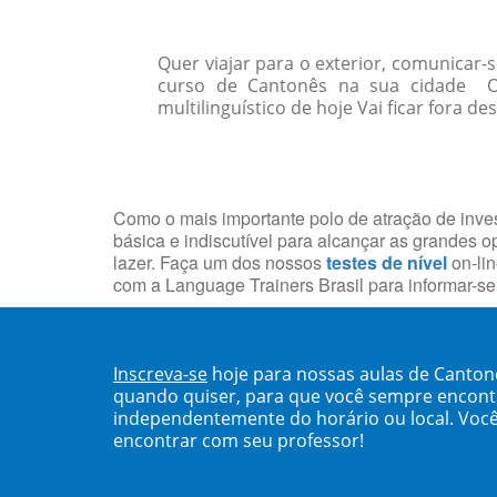
Quer viajar para o exterior, comunicar
curso de Cantonês na sua cidade O
multilinguístico de hoje Vai ficar fora de
Como o mais importante polo de atração de inves
básica e indiscutível para alcançar as grandes o
lazer. Faça um dos nossos
testes de nível
on-lin
com a Language Trainers Brasil para informar-s
Inscreva-se
hoje para nossas aulas de Canton
quando quiser, para que você sempre encont
independentemente do horário ou local. Você
encontrar com seu professor!