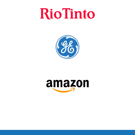
preferenciais
A Language Trainers é fornecedora preferencial de
cursos para