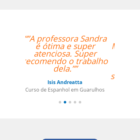
“”Venho o professor
Marcus da Fonte. Além
de extremamente
qualificado para as
aulas, ele se mostrou
sempre comprometido
com nosso
aprendizado além de
condescendente com
nossos horários.””
Juliana Jimenez
Curso de Sueco em Rio de Janeiro