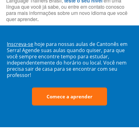
Language Trainers Brasil,
teste o seu nível
em uma
língua que você já sabe, ou entre em contato conosco
para mais informações sobre um novo idioma que você
quer aprender
.
Inscreva-se
hoje para nossas aulas de Cantonês em
Serra! Agende suas aulas quando quiser, para que
você sempre encontre tempo para estudar,
independentemente do horário ou local. Você nem
precisa sair de casa para se encontrar com seu
professor!
Comece a aprender