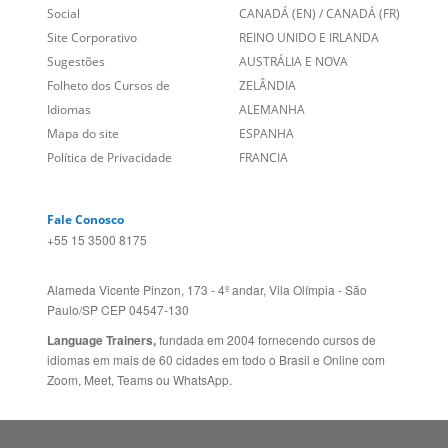
Links Relacionados
No mundo todo
Entre em contato
BRASIL
Sobre nós
PORTUGAL
Empregos
ESTADOS UNIDOS (EN)
/
Blog
ESTADOS UNIDOS (ES)
Social
CANADÁ (EN)
/
CANADÁ (FR)
Site Corporativo
REINO UNIDO E IRLANDA
Sugestões
AUSTRÁLIA E NOVA
Folheto dos Cursos de
ZELÂNDIA
Idiomas
ALEMANHA
Mapa do site
ESPANHA
Política de Privacidade
FRANCIA
Fale Conosco
+55 15 3500 8175
Alameda Vicente Pinzon, 173 - 4º andar, Vila Olímpia - São
Paulo/SP CEP 04547-130