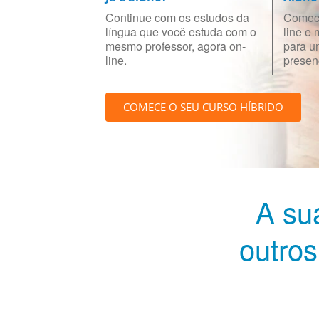
Continue com os estudos da
Comece
língua que você estuda com o
line e
mesmo professor, agora on-
para u
line.
presenc
COMECE O SEU CURSO HÍBRIDO
A su
outros