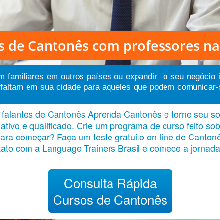
s de Cantonês
com professores na
om familiares em outros países ou expandir o seu negócio 
altam em sua cidade para aqueles que podem comunicar-se 
falantes de Cantonês Aprenda Cantonês e torne seu son
tivo e qualificado. Crie um programa de curso feito s
ara começar? Faça um teste gratuito on-line de Cantonê
tato com a Language Trainers Brasil e comece a jornada
Consulta Rápida
Cursos de Cantonês