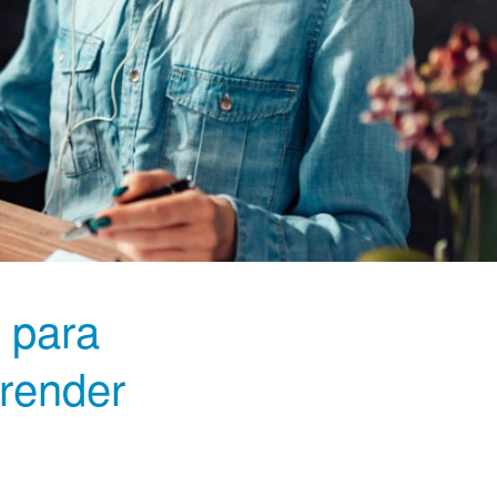
 para
prender