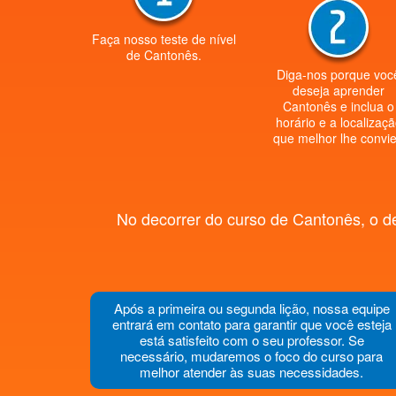
Faça nosso teste de nível
de Cantonês.
Diga-nos porque voc
deseja aprender
Cantonês e inclua o
horário e a localizaç
que melhor lhe convie
No decorrer do curso de Cantonês, o de
Após a primeira ou segunda lição, nossa equipe
entrará em contato para garantir que você esteja
está satisfeito com o seu professor. Se
necessário, mudaremos o foco do curso para
melhor atender às suas necessidades.