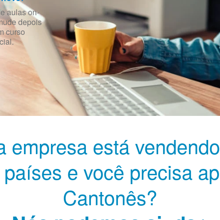
 aulas on-
 mude depois
m curso
ial.
a empresa está vendendo
 países e você precisa a
Cantonês?