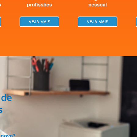
s
profissões
pessoal
VEJA MAIS
VEJA MAIS
 de
s
 novo?