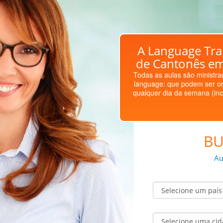
A Language Trai
de Cantonês em
Todas as aulas são ministrad
language: que podem ser or
qualquer dia da semana (inc
BU
Au