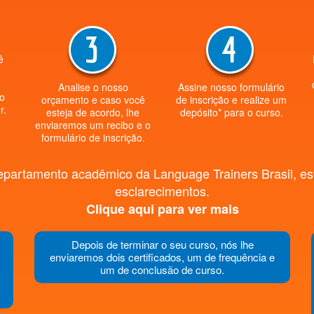
ê
Analise o nosso
Assine nosso formulário
ão
orçamento e caso você
de inscrição e realize um
r.
esteja de acordo, lhe
depósito* para o curso.
enviaremos um recibo e o
formulário de inscrição.
partamento acadêmico da Language Trainers Brasil, esta
esclarecimentos.
Clique aqui para ver mais
Depois de terminar o seu curso, nós lhe
enviaremos dois certificados, um de frequência e
um de conclusão de curso.