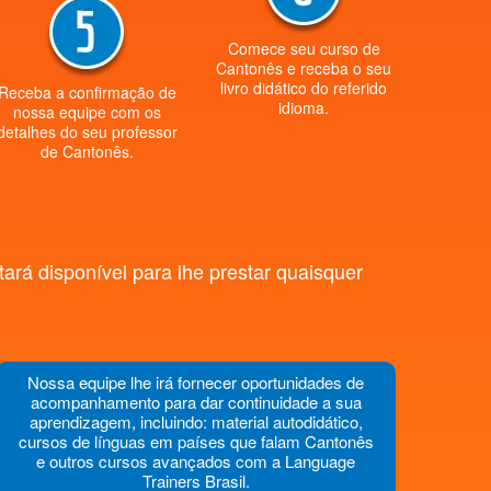
Comece seu curso de
Cantonês e receba o seu
livro didático do referido
Receba a confirmação de
idioma.
nossa equipe com os
detalhes do seu professor
de Cantonês.
rá disponível para lhe prestar quaisquer
Nossa equipe lhe irá fornecer oportunidades de
acompanhamento para dar continuidade a sua
aprendizagem, incluindo: material autodidático,
cursos de línguas em países que falam Cantonês
e outros cursos avançados com a Language
Trainers Brasil.