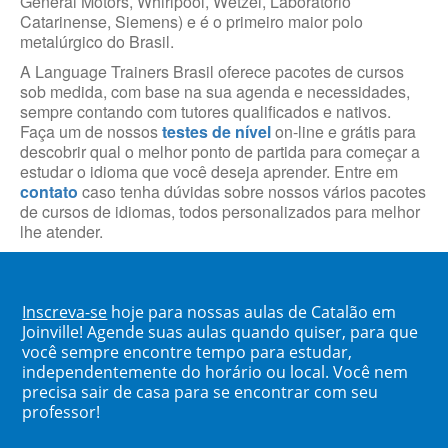
General Motors, Whirlpool, Wetzel, Laboratório
Catarinense, Siemens) e é o primeiro maior polo
metalúrgico do Brasil.
A Language Trainers Brasil oferece pacotes de cursos
sob medida, com base na sua agenda e necessidades,
sempre contando com tutores qualificados e nativos.
Faça um de nossos
testes de nível
on-line e grátis para
descobrir qual o melhor ponto de partida para começar a
estudar o idioma que você deseja aprender. Entre em
contato
caso tenha dúvidas sobre nossos vários pacotes
de cursos de idiomas, todos personalizados para melhor
lhe atender.
Inscreva-se
hoje para nossas aulas de Catalão em
Joinville! Agende suas aulas quando quiser, para que
você sempre encontre tempo para estudar,
independentemente do horário ou local. Você nem
precisa sair de casa para se encontrar com seu
professor!