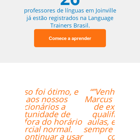
professores de línguas em Joinville
já estão registrados na Language
Trainers Brasil.
Comece a aprender
“”Venho o professor
Marcus da Fonte. Além
de extremamente
qualificado para as
aulas, ele se mostrou
sempre comprometido
com nosso