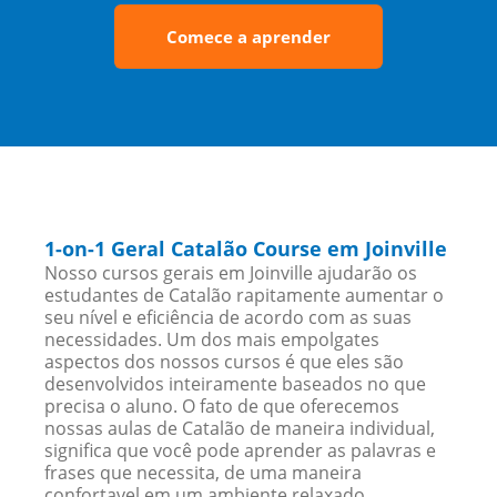
Comece a aprender
1-on-1 Geral Catalão Course em Joinville
Nosso cursos gerais em Joinville ajudarão os
estudantes de Catalão rapitamente aumentar o
seu nível e eficiência de acordo com as suas
necessidades. Um dos mais empolgates
aspectos dos nossos cursos é que eles são
desenvolvidos inteiramente baseados no que
precisa o aluno. O fato de que oferecemos
nossas aulas de Catalão de maneira individual,
significa que você pode aprender as palavras e
frases que necessita, de uma maneira
confortavel em um ambiente relaxado.