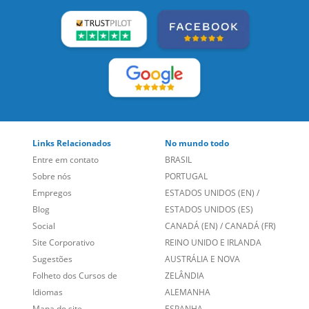
Links Relacionados
No mundo todo
Entre em contato
BRASIL
Sobre nós
PORTUGAL
Empregos
ESTADOS UNIDOS (EN)
/
Blog
ESTADOS UNIDOS (ES)
Social
CANADÁ (EN)
/
CANADÁ (FR)
Site Corporativo
REINO UNIDO E IRLANDA
Sugestões
AUSTRÁLIA E NOVA
Folheto dos Cursos de
ZELÂNDIA
Idiomas
ALEMANHA
Mapa do site
ESPANHA
Política de Privacidade
FRANCIA