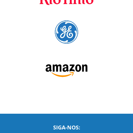
A Language Trainers é fornecedora preferencial de
cursos para