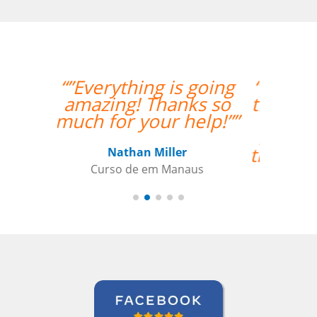
“”Amazing how quickly
the two weeks went by
and tomorrow is my
last day with Milena. I
thoroughly enjoyed my
classes and would
recommend her
anytime. ””
Roland Tschanz
Curso de Português em Manaus