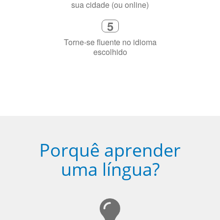
precisa aprender a língua
4
Fique combinado com um instrutor
de idioma nativo e certificado em
sua cidade (ou online)
5
Torne-se fluente no idioma
escolhido
Porquê aprender