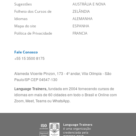
Sobre nós
PORTUGAL
Empregos
ESTADOS UNIDOS (EN)
/
Blog
ESTADOS UNIDOS (ES)
Social
CANADÁ (EN)
/
CANADÁ (FR)
Site Corporativo
REINO UNIDO E IRLANDA
Sugestões
AUSTRÁLIA E NOVA
Folheto dos Cursos de
ZELÂNDIA
Idiomas
ALEMANHA
Mapa do site
ESPANHA
Política de Privacidade
FRANCIA
Fale Conosco
+55 15 3500 8175
Alameda Vicente Pinzon, 173 - 4º andar, Vila Olímpia - São
Paulo/SP CEP 04547-130
Language Trainers,
fundada em 2004 fornecendo cursos de
idiomas em mais de 60 cidades em todo o Brasil e Online com