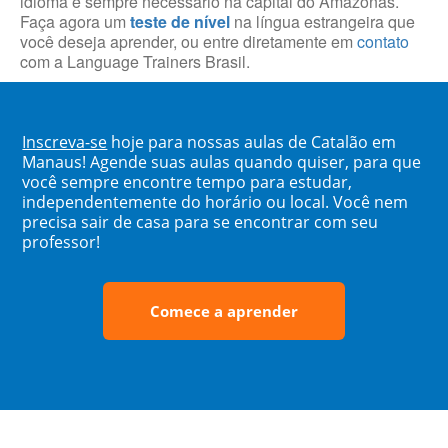
idioma é sempre necessário na capital do Amazonas.
Faça agora um
teste de nível
na língua estrangeira que
você deseja aprender, ou entre diretamente em
contato
com a Language Trainers Brasil.
Inscreva-se
hoje para nossas aulas de Catalão em
Manaus! Agende suas aulas quando quiser, para que
você sempre encontre tempo para estudar,
independentemente do horário ou local. Você nem
precisa sair de casa para se encontrar com seu
professor!
Comece a aprender