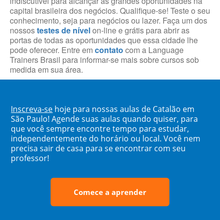
indiscutível para alcançar as grandes oportunidades na
capital brasileira dos negócios. Qualifique-se! Teste o seu
conhecimento, seja para negócios ou lazer. Faça um dos
nossos
testes de nível
on-line e grátis para abrir as
portas de todas as oportunidades que essa cidade lhe
pode oferecer. Entre em
contato
com a Language
Trainers Brasil para informar-se mais sobre cursos sob
medida em sua área.
Inscreva-se
hoje para nossas aulas de Catalão em
São Paulo! Agende suas aulas quando quiser, para
que você sempre encontre tempo para estudar,
independentemente do horário ou local. Você nem
precisa sair de casa para se encontrar com seu
professor!
Comece a aprender