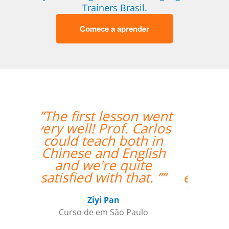
Trainers Brasil.
Comece a aprender
“”Everything went
excellently! The
teacher/student
relationship has
already been
established, and it's a
very positive one for
me.””
Miguel Moneró