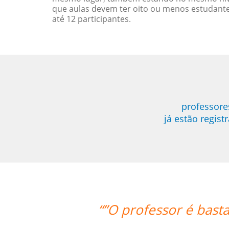
que aulas devem ter oito ou menos estudant
até 12 participantes.
professore
já estão regis
oso, paciente e didático. Não poderia
aula.””