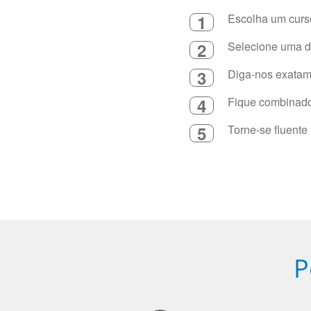
1
Escolha um curso
2
Selecione uma du
3
Diga-nos exatame
4
Fique combinado 
5
Torne-se fluente
P