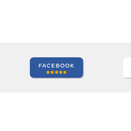
Jonas Morais
Curso de Coreano em Ribeirao Preto