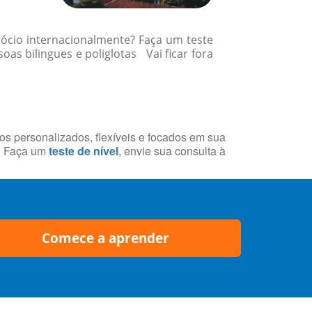
gócio internacionalmente? Faça um teste
s bilingues e poliglotas Vai ficar fora
sos personalizados, flexíveis e focados em sua
a. Faça um
teste de nível
, envie sua consulta à
Comece a aprender