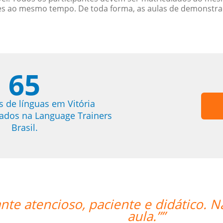
es ao mesmo tempo. De toda forma, as aulas de demonstr
65
s de línguas em Vitória
trados na Language Trainers
Brasil.
 estar mais feliz com a
“”