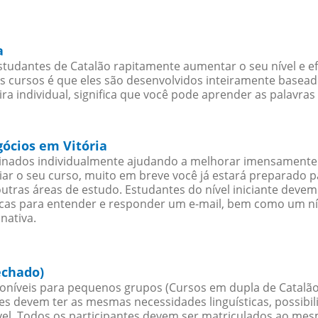
a
studantes de Catalão rapitamente aumentar o seu nível e e
cursos é que eles são desenvolvidos inteiramente baseado
a individual, significa que você pode aprender as palavras
gócios em Vitória
sinados individualmente ajudando a melhorar imensamente
iciar o seu curso, muito em breve você já estará preparado
outras áreas de estudo. Estudantes do nível iniciante dev
ticas para entender e responder um e-mail, bem como um ní
nativa.
echado)
oníveis para pequenos grupos (Cursos em dupla de Catalão
es devem ter as mesmas necessidades linguísticas, possib
. Todos os participantes devem ser matriculados ao mesm