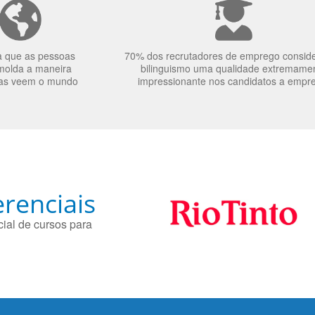
a que as pessoas
70% dos recrutadores de emprego consid
molda a maneira
bilinguismo uma qualidade extremame
as veem o mundo
impressionante nos candidatos a empr
renciais
ial de cursos para