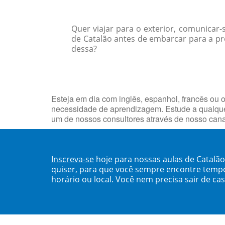
Quer viajar para o exterior, comunicar
de Catalão antes de embarcar para a pr
dessa?
Esteja em dia com inglês, espanhol, francês ou o
necessidade de aprendizagem. Estude a qualquer
um de nossos consultores através de nosso can
Inscreva-se
hoje para nossas aulas de Catalã
quiser, para que você sempre encontre temp
horário ou local. Você nem precisa sair de ca