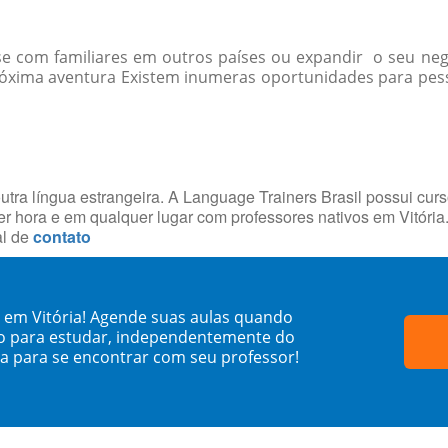
-se com familiares em outros países ou expandir o seu ne
óxima aventura Existem inumeras oportunidades para pessoa
utra língua estrangeira. A Language Trainers Brasil possui cur
 hora e em qualquer lugar com professores nativos em Vitóri
al de
contato
o em Vitória! Agende suas aulas quando
o para estudar, independentemente do
sa para se encontrar com seu professor!