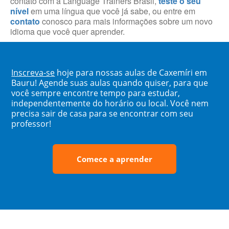
contato com a Language Trainers Brasil,
teste o seu
nível
em uma língua que você já sabe, ou entre em
contato
conosco para mais informações sobre um novo
idioma que você quer aprender.
Inscreva-se
hoje para nossas aulas de Caxemíri em
Bauru! Agende suas aulas quando quiser, para que
você sempre encontre tempo para estudar,
independentemente do horário ou local. Você nem
precisa sair de casa para se encontrar com seu
professor!
Comece a aprender