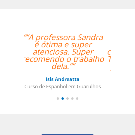
“”The lesson went
great! We will be
continuing the lessons.
Thank you so much for
your support and for
finding the best
teacher for me. ””
Ami Alsh
Curso de Português em Belém