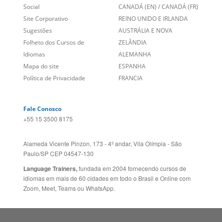
Empregos
ESTADOS UNIDOS (EN)
/
Blog
ESTADOS UNIDOS (ES)
Social
CANADÁ (EN)
/
CANADÁ (FR)
Site Corporativo
REINO UNIDO E IRLANDA
Sugestões
AUSTRÁLIA E NOVA
Folheto dos Cursos de
ZELÂNDIA
Idiomas
ALEMANHA
Mapa do site
ESPANHA
Política de Privacidade
FRANCIA
Fale Conosco
+55 15 3500 8175
Alameda Vicente Pinzon, 173 - 4º andar, Vila Olímpia - São
Paulo/SP CEP 04547-130
Language Trainers,
fundada em 2004 fornecendo cursos de
idiomas em mais de 60 cidades em todo o Brasil e Online com
Zoom, Meet, Teams ou WhatsApp.