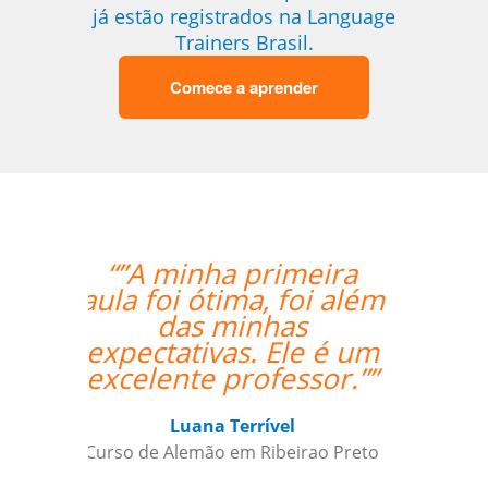
já estão registrados na Language
Trainers Brasil.
Comece a aprender
“”A aluna esta
adorando o curso e
também gostou
bastante da
professora.””
Gustavo Chelin
Curso de Português em Jundiaí