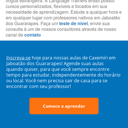
língua estrangeira. A Language Trainers Brasil possui
cursos personalizados, flexíveis e focados em sua
necessidade de aprendizagem. Estude a qualquer hora e
em qualquer lugar com professores nativos em Jaboatão
dos Guararapes. Faça um
teste de nível
, envie sua
consulta à um de nossos consultores através de nosso
canal de
contato
Inscreva-se
hoje para nossas aulas de Caxemíri em
Jaboatão dos Guararapes! Agende suas aulas
quando quiser, para que você sempre encontre
tempo para estudar, independentemente do horário
ou local. Você nem precisa sair de casa para se
encontrar com seu professor!
Comece a aprender