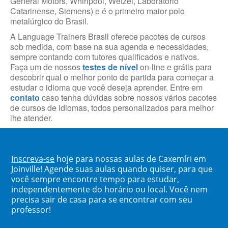
General Motors, Whirlpool, Wetzel, Laboratório
Catarinense, Siemens) e é o primeiro maior polo
metalúrgico do Brasil.
A Language Trainers Brasil oferece pacotes de cursos
sob medida, com base na sua agenda e necessidades,
sempre contando com tutores qualificados e nativos.
Faça um de nossos
testes de nível
on-line e grátis para
descobrir qual o melhor ponto de partida para começar a
estudar o idioma que você deseja aprender. Entre em
contato
caso tenha dúvidas sobre nossos vários pacotes
de cursos de idiomas, todos personalizados para melhor
lhe atender.
Inscreva-se
hoje para nossas aulas de Caxemíri em
Joinville! Agende suas aulas quando quiser, para que
você sempre encontre tempo para estudar,
independentemente do horário ou local. Você nem
precisa sair de casa para se encontrar com seu
professor!