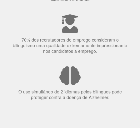
A língua que as pessoas falam molda a maneira como
elas veem o mundo
70% dos recrutadores de emprego consideram o
bilinguismo uma qualidade extremamente impressionante
nos candidatos a emprego.
O uso simultâneo de 2 idiomas pelos bilíngues pode
proteger contra a doença de Alzheimer.