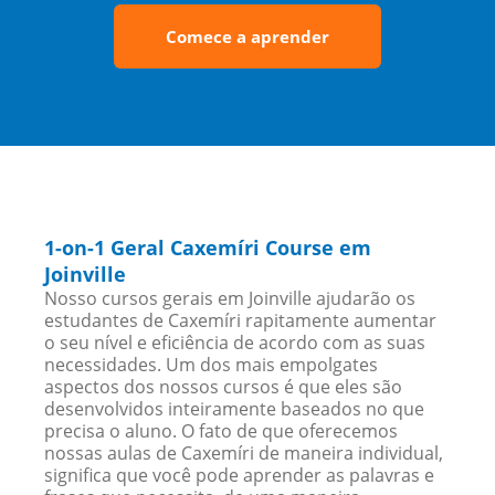
Comece a aprender
1-on-1 Geral Caxemíri Course em
Joinville
Nosso cursos gerais em Joinville ajudarão os
estudantes de Caxemíri rapitamente aumentar
o seu nível e eficiência de acordo com as suas
necessidades. Um dos mais empolgates
aspectos dos nossos cursos é que eles são
desenvolvidos inteiramente baseados no que
precisa o aluno. O fato de que oferecemos
nossas aulas de Caxemíri de maneira individual,
significa que você pode aprender as palavras e