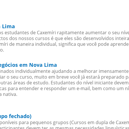
a Lima
s estudantes de Caxemíri rapitamente aumentar o seu nível
os dos nossos cursos é que eles são desenvolvidos inteir
íri de maneira individual, significa que você pode aprender
o.
negócios em Nova Lima
sinados individualmente ajudando a melhorar imensamente
iciar o seu curso, muito em breve você já estará preparado
outras áreas de estudo. Estudantes do nível iniciante dev
ticas para entender e responder um e-mail, bem como um ní
 nativa.
upo fechado)
poníveis para pequenos grupos (Cursos em dupla de Caxemí
rticipantes devem ter as mesmas necessidades linguística