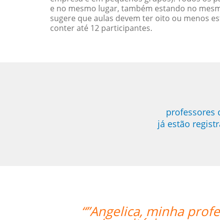
e no mesmo lugar, também estando no mesmo 
sugere que aulas devem ter oito ou menos e
conter até 12 participantes.
professores 
já estão regis
ssora, fez um bom trabalho trazendo 