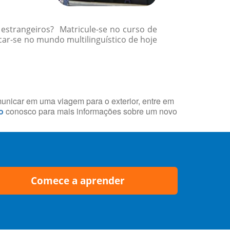
 estrangeiros? Matricule-se no curso de
r-se no mundo multilinguístico de hoje
municar em uma viagem para o exterior, entre em
o
conosco para mais informações sobre um novo
Comece a aprender