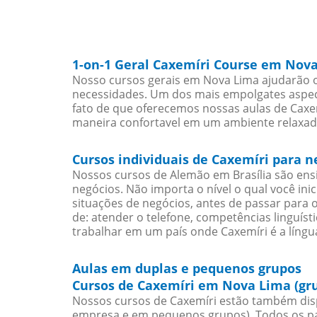
1-on-1 Geral Caxemíri Course em Nov
Nosso cursos gerais em Nova Lima ajudarão o
necessidades. Um dos mais empolgates aspect
fato de que oferecemos nossas aulas de Caxem
maneira confortavel em um ambiente relaxad
Cursos individuais de Caxemíri para 
Nossos cursos de Alemão em Brasília são en
negócios. Não importa o nível o qual você in
situações de negócios, antes de passar para 
de: atender o telefone, competências linguís
trabalhar em um país onde Caxemíri é a língua
Aulas em duplas e pequenos grupos
Cursos de Caxemíri em Nova Lima (gr
Nossos cursos de Caxemíri estão também dis
empresa e em pequenos grupos). Todos os pa