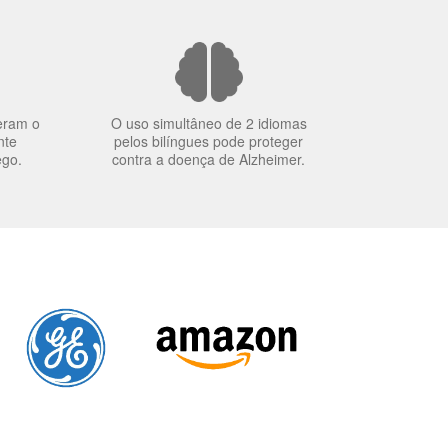
eram o
O uso simultâneo de 2 idiomas
nte
pelos bilíngues pode proteger
ego.
contra a doença de Alzheimer.