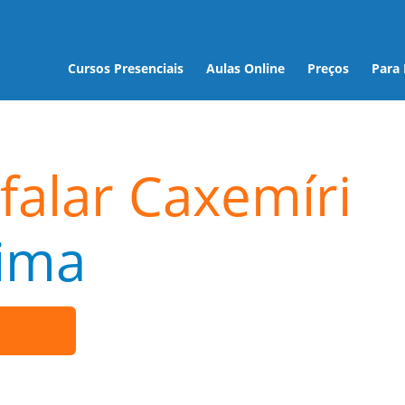
Cursos Presenciais
Aulas Online
Preços
Para
falar Caxemíri
ima