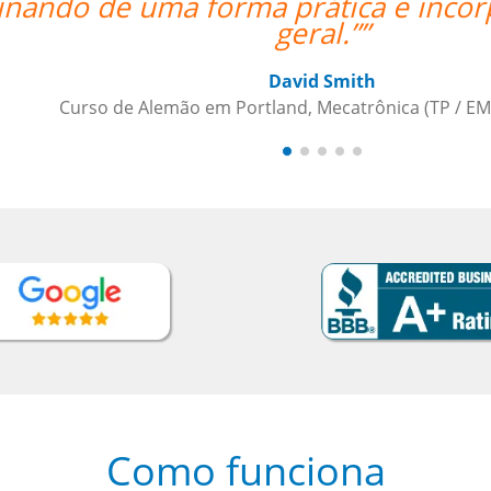
rporada com a aprendizagem em
t
p
, Daimler
Como funciona