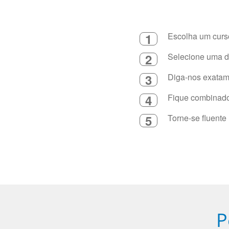
1
Escolha um curso
2
Selecione uma du
3
Diga-nos exatame
4
Fique combinado 
5
Torne-se fluente
P