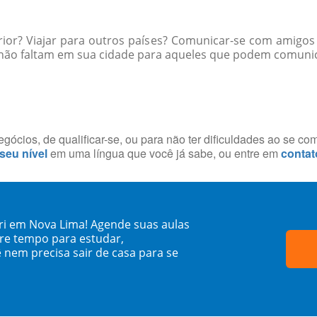
rior? Viajar para outros países? Comunicar-se com amigos
não faltam em sua cidade para aqueles que podem comunica
ócios, de qualificar-se, ou para não ter dificuldades ao se co
 seu nível
em uma língua que você já sabe, ou entre em
contat
ri em Nova Lima! Agende suas aulas
re tempo para estudar,
 nem precisa sair de casa para se