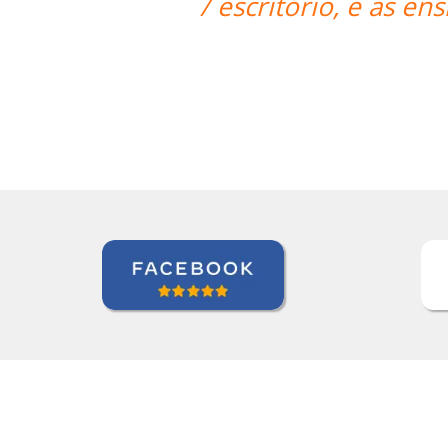
nsinando de uma forma prática e inco
geral.””
David Smith
Curso de Alemão em Portland, Mecatrônica (TP / EMD)