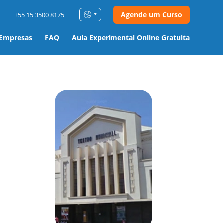
Agende um Curso
+55 15 3500 8175
 Empresas
FAQ
Aula Experimental Online Gratuita