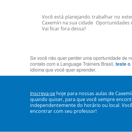
Você está planejando trabalhar no exte
Caxemíri na sua cidade Oportunidades 
Vai ficar fora dessa?
Se você não quer perder uma oportunidade de neg
contato com a Language Trainers Brasil,
teste o
idioma que você quer aprender.
Inscreva-se
hoje para nossas aulas de Caxemí
quando quiser, para que você sempre encont
independentemente do horário ou local. Você
encontrar com seu professor!