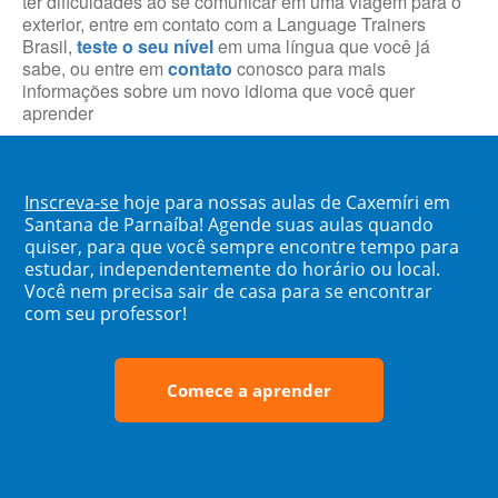
ter dificuldades ao se comunicar em uma viagem para o
exterior, entre em contato com a Language Trainers
Brasil,
teste o seu nível
em uma língua que você já
sabe, ou entre em
contato
conosco para mais
informações sobre um novo idioma que você quer
aprender
Inscreva-se
hoje para nossas aulas de Caxemíri em
Santana de Parnaíba! Agende suas aulas quando
quiser, para que você sempre encontre tempo para
estudar, independentemente do horário ou local.
Você nem precisa sair de casa para se encontrar
com seu professor!
Comece a aprender