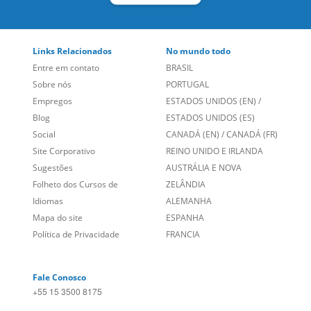
Links Relacionados
No mundo todo
Entre em contato
BRASIL
Sobre nós
PORTUGAL
Empregos
ESTADOS UNIDOS (EN)
/
Blog
ESTADOS UNIDOS (ES)
Social
CANADÁ (EN)
/
CANADÁ (FR)
Site Corporativo
REINO UNIDO E IRLANDA
Sugestões
AUSTRÁLIA E NOVA
Folheto dos Cursos de
ZELÂNDIA
Idiomas
ALEMANHA
Mapa do site
ESPANHA
Política de Privacidade
FRANCIA
Fale Conosco
+55 15 3500 8175
Alameda Vicente Pinzon, 173 - 4º andar, Vila Olímpia - São
Paulo/SP CEP 04547-130
fundada em 2004 fornecendo cursos de