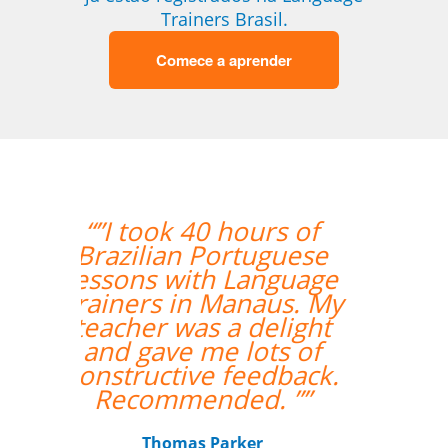
Trainers Brasil.
Comece a aprender
“”A aluna esta
adorando o curso e
também gostou
bastante da
professora.””
Gustavo Chelin
Curso de Português em Jundiaí