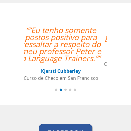
“”My teacher is very
good and I had a great
week with her!””
Mustafa Hussain
Curso de Português em São Jose dos
Campos