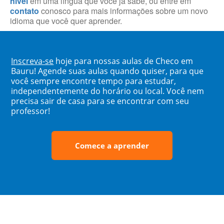
nível
em uma língua que você já sabe, ou entre em
contato
conosco para mais informações sobre um novo
idioma que você quer aprender.
Inscreva-se
hoje para nossas aulas de Checo em
Bauru! Agende suas aulas quando quiser, para que
você sempre encontre tempo para estudar,
independentemente do horário ou local. Você nem
precisa sair de casa para se encontrar com seu
professor!
Comece a aprender