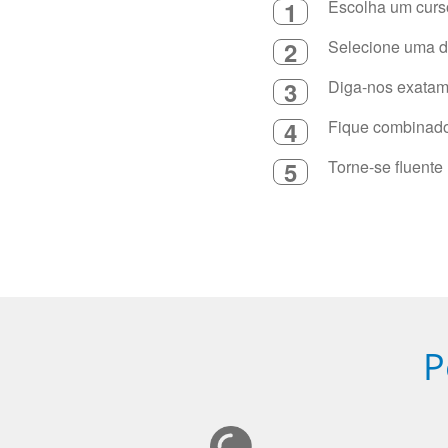
1
Escolha um curso
2
Selecione uma du
3
Diga-nos exatame
4
Fique combinado 
5
Torne-se fluente
P