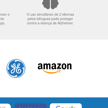
eram o
O uso simultâneo de 2 idiomas
nte
pelos bilíngues pode proteger
ego.
contra a doença de Alzheimer.