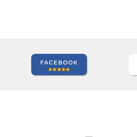
Kjersti Cubberley
Curso de Checo em San Francisc