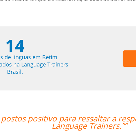
14
s de línguas em Betim
trados na Language Trainers
Brasil.
espeito do meu professor Peter e a
”