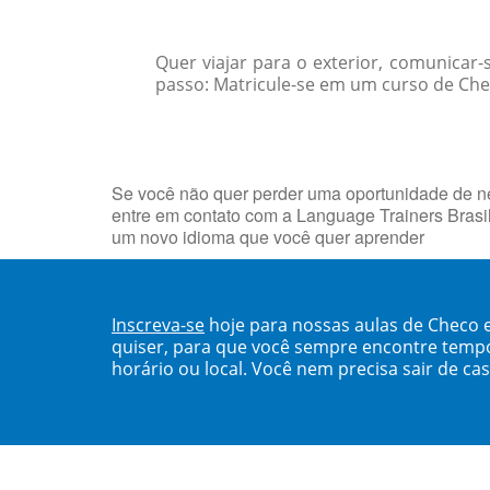
Quer viajar para o exterior, comunicar
passo: Matricule-se em um curso de Che
Se você não quer perder uma oportunidade de neg
entre em contato com a Language Trainers Brasi
um novo idioma que você quer aprender
Inscreva-se
hoje para nossas aulas de Checo 
quiser, para que você sempre encontre temp
horário ou local. Você nem precisa sair de ca