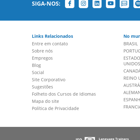
SIGA-NOS:
Links Relacionados
No mun
Entre em contato
BRASIL
Sobre nós
PORTU
Empregos
ESTADO
UNIDOS 
Blog
CANADÁ
Social
REINO 
Site Corporativo
AUSTRÁ
Sugestões
ALEMA
Folheto dos Cursos de Idiomas
ESPAN
Mapa do site
FRANCI
Política de Privacidade