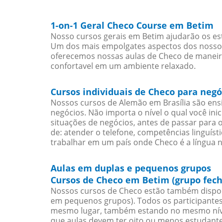
1-on-1 Geral Checo Course em Betim
Nosso cursos gerais em Betim ajudarão os es
Um dos mais empolgates aspectos dos nossos 
oferecemos nossas aulas de Checo de maneira 
confortavel em um ambiente relaxado.
Cursos individuais de Checo para neg
Nossos cursos de Alemão em Brasília são en
negócios. Não importa o nível o qual você in
situações de negócios, antes de passar para 
de: atender o telefone, competências linguís
trabalhar em um país onde Checo é a língua n
Aulas em duplas e pequenos grupos
Cursos de Checo em Betim (grupo fec
Nossos cursos de Checo estão também dispon
em pequenos grupos). Todos os participantes
mesmo lugar, também estando no mesmo nível
que aulas devem ter oito ou menos estudant