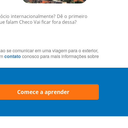
gócio internacionalmente? Dê o primeiro
e falam Checo Vai ficar fora dessa?
s ao se comunicar em uma viagem para o exterior,
em
contato
conosco para mais informações sobre
Comece a aprender