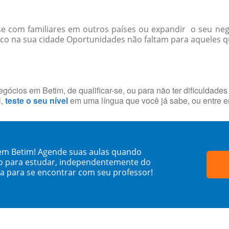
-se com familiares em outros países ou expandir o seu ne
co na sua cidade Oportunidades não faltam para aqueles qu
ócios em Betim, de qualificar-se, ou para não ter dificuldade
l,
teste o seu nível
em uma língua que você já sabe, ou entre 
em Betim! Agende suas aulas quando
o para estudar, independentemente do
sa para se encontrar com seu professor!