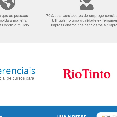
a que as pessoas
70% dos recrutadores de emprego consid
molda a maneira
bilinguismo uma qualidade extremame
as veem o mundo
impressionante nos candidatos a empr
renciais
ial de cursos para
LEIA NOSSAS