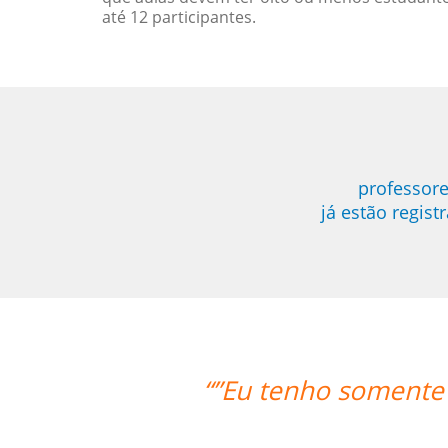
até 12 participantes.
professore
já estão regis
e postos positivo para ressaltar a r
Language Trainers.”