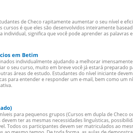
tudantes de Checo rapitamente aumentar o seu nível e efic
cursos é que eles são desenvolvidos inteiramente baseado
individual, significa que você pode aprender as palavras 
ócios em Betim
sinados individualmente ajudando a melhorar imensamente
iciar o seu curso, muito em breve você já estará preparado
outras áreas de estudo. Estudantes do nível iniciante dev
ticas para entender e responder um e-mail, bem como um ní
ativa.
hado)
íveis para pequenos grupos (Cursos em dupla de Checo o
 devem ter as mesmas necessidades linguísticas, possibil
. Todos os participantes devem ser matriculados ao mesm
es ao mesmo tempo. De toda forma, as aulas de demonstr