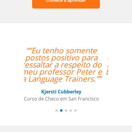
Comece a aprender
“”Translated: "The
classes are exceeding
my expectations. Prof
Enrico is excellent and
has a lot of useful
teaching methods."””
Elder Gomes Dutra
Curso de Italiano em Campo Grande