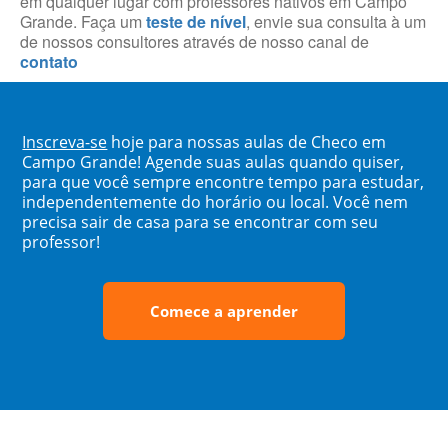
em qualquer lugar com professores nativos em Campo
Grande. Faça um
teste de nível
, envie sua consulta à um
de nossos consultores através de nosso canal de
contato
Inscreva-se
hoje para nossas aulas de Checo em
Campo Grande! Agende suas aulas quando quiser,
para que você sempre encontre tempo para estudar,
independentemente do horário ou local. Você nem
precisa sair de casa para se encontrar com seu
professor!
Comece a aprender