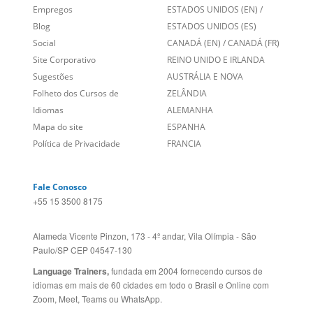
Sobre nós
PORTUGAL
Empregos
ESTADOS UNIDOS (EN)
/
Blog
ESTADOS UNIDOS (ES)
Social
CANADÁ (EN)
/
CANADÁ (FR)
Site Corporativo
REINO UNIDO E IRLANDA
Sugestões
AUSTRÁLIA E NOVA
Folheto dos Cursos de
ZELÂNDIA
Idiomas
ALEMANHA
Mapa do site
ESPANHA
Política de Privacidade
FRANCIA
Fale Conosco
+55 15 3500 8175
Alameda Vicente Pinzon, 173 - 4º andar, Vila Olímpia - São
Paulo/SP CEP 04547-130
Language Trainers,
fundada em 2004 fornecendo cursos de
idiomas em mais de 60 cidades em todo o Brasil e Online com