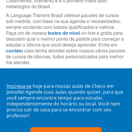
Catarinense, Siemens) e é o primeiro maior polo
metalúrgico do Brasil.
A Language Trainers Brasil oferece pacotes de cursos
sob medida, com base na sua agenda e necessidades,
sempre contando com tutores qualificados e nativos.
Faça um de nossos
testes de nível
on-line e grátis para
descobrir qual o melhor ponto de partida para começar a
estudar o idioma que você deseja aprender. Entre em
contato
caso tenha dúvidas sobre nossos vários pacotes
de cursos de idiomas, todos personalizados para melhor
lhe atender.
Inscreva-se
hoje para nossas aulas de Checo em
Joinville! Agende suas aulas quando quiser, para que
você sempre encontre tempo para estudar,
independentemente do horário ou local. Você nem
precisa sair de casa para se encontrar com seu
professor!