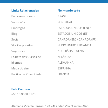
Entre em contato
BRASIL
Sobre nós
PORTUGAL
Empregos
ESTADOS UNIDOS (EN)
/
Blog
ESTADOS UNIDOS (ES)
Social
CANADÁ (EN)
/
CANADÁ (FR)
Site Corporativo
REINO UNIDO E IRLANDA
Sugestões
AUSTRÁLIA E NOVA
Folheto dos Cursos de
ZELÂNDIA
Idiomas
ALEMANHA
Mapa do site
ESPANHA
Política de Privacidade
FRANCIA
Fale Conosco
+55 15 3500 8175
Alameda Vicente Pinzon, 173 - 4º andar, Vila Olímpia - São
Paulo/SP CEP 04547-130
Language Trainers,
fundada em 2004 fornecendo cursos de