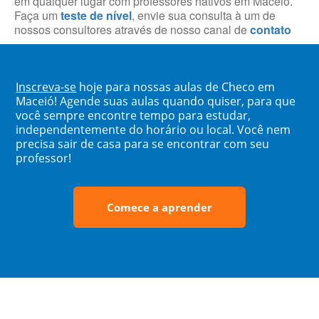
em qualquer lugar com professores nativos em Maceió.
Faça um
teste de nível
, envie sua consulta à um de
nossos consultores através de nosso canal de
contato
Inscreva-se
hoje para nossas aulas de Checo em
Maceió! Agende suas aulas quando quiser, para que
você sempre encontre tempo para estudar,
independentemente do horário ou local. Você nem
precisa sair de casa para se encontrar com seu
professor!
Comece a aprender