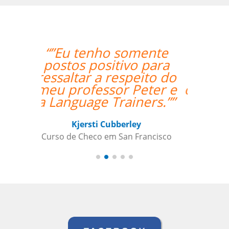
“”Estou amando
minhas aulas de
italiano, muito
organizado o trabalho
de vcs””
Beatris Castro
Curso de Italiano em Santos