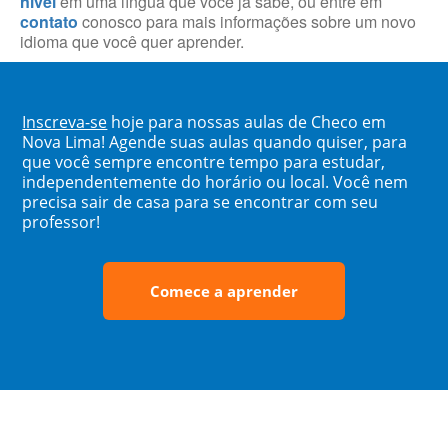
nível
em uma língua que você já sabe, ou entre em
contato
conosco para mais informações sobre um novo
idioma que você quer aprender.
Inscreva-se
hoje para nossas aulas de Checo em
Nova Lima! Agende suas aulas quando quiser, para
que você sempre encontre tempo para estudar,
independentemente do horário ou local. Você nem
precisa sair de casa para se encontrar com seu
professor!
Comece a aprender