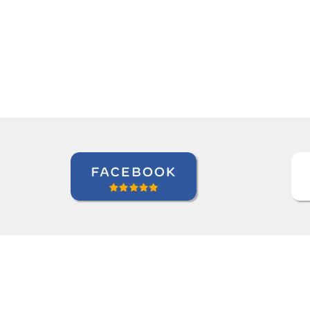
Language Trainers.”
Kjersti Cubberley
Curso de Checo em San Francisc