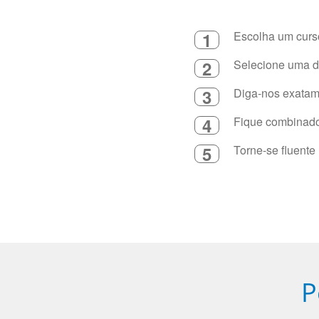
1
Escolha um curso
2
Selecione uma du
3
Diga-nos exatame
4
Fique combinado 
5
Torne-se fluente
P