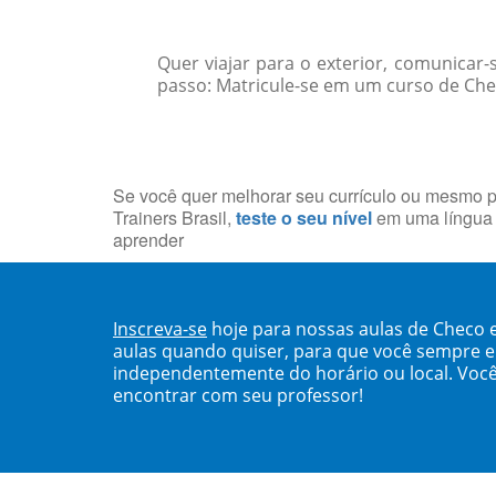
Quer viajar para o exterior, comunicar
passo: Matricule-se em um curso de Che
Se você quer melhorar seu currículo ou mesmo p
Trainers Brasil,
teste o seu nível
em uma língua 
aprender
Inscreva-se
hoje para nossas aulas de Checo 
aulas quando quiser, para que você sempre 
independentemente do horário ou local. Você
encontrar com seu professor!