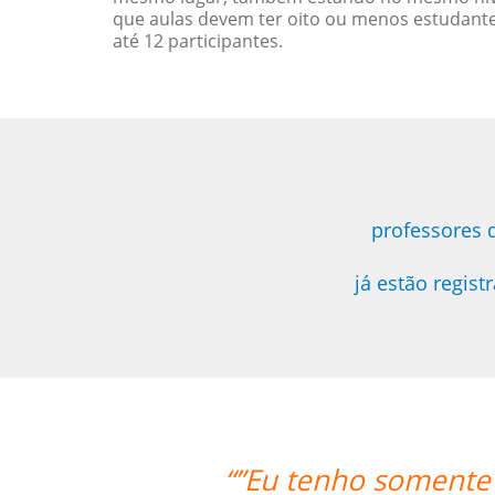
que aulas devem ter oito ou menos estudant
até 12 participantes.
professores 
já estão regis
e postos positivo para ressaltar a r