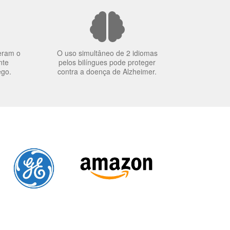
eram o
O uso simultâneo de 2 idiomas
nte
pelos bilíngues pode proteger
ego.
contra a doença de Alzheimer.