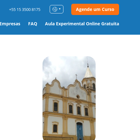
Agende um Curso
+55 15 3500 8175
 Empresas
FAQ
Aula Experimental Online Gratuita