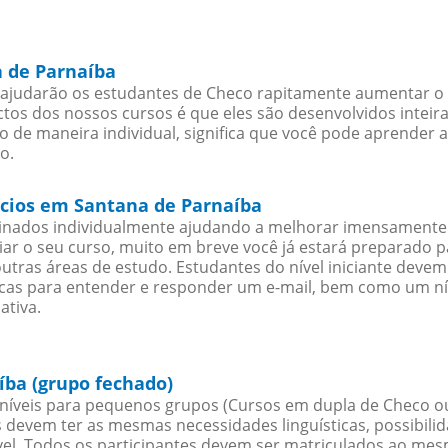
a de Parnaíba
ajudarão os estudantes de Checo rapitamente aumentar o se
os dos nossos cursos é que eles são desenvolvidos inteir
 de maneira individual, significa que você pode aprender a
o.
ócios em Santana de Parnaíba
sinados individualmente ajudando a melhorar imensamente
iciar o seu curso, muito em breve você já estará preparado
outras áreas de estudo. Estudantes do nível iniciante dev
ticas para entender e responder um e-mail, bem como um ní
ativa.
ba (grupo fechado)
íveis para pequenos grupos (Cursos em dupla de Checo o
 devem ter as mesmas necessidades linguísticas, possibil
. Todos os participantes devem ser matriculados ao mesm