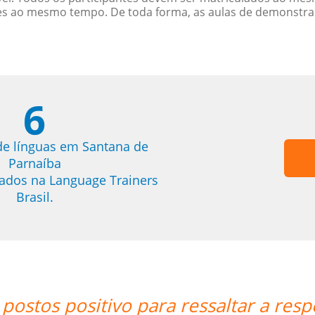
es ao mesmo tempo. De toda forma, as aulas de demonstr
6
de línguas em Santana de
Parnaíba
trados na Language Trainers
Brasil.
espeito do meu professor Peter e a