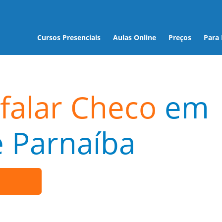
Cursos Presenciais
Aulas Online
Preços
Para
falar Checo
em
 Parnaíba