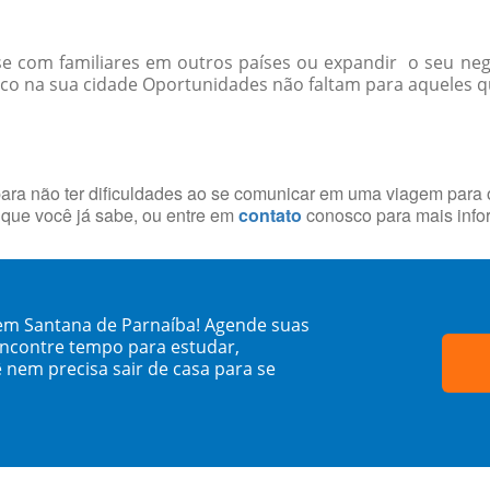
-se com familiares em outros países ou expandir o seu ne
co na sua cidade Oportunidades não faltam para aqueles qu
ara não ter dificuldades ao se comunicar em uma viagem para o
que você já sabe, ou entre em
contato
conosco para mais info
em Santana de Parnaíba! Agende suas
encontre tempo para estudar,
 nem precisa sair de casa para se