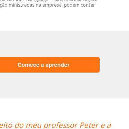
ação ministradas na empresa, podem conter
Comece a aprender
“”My teacher is ve