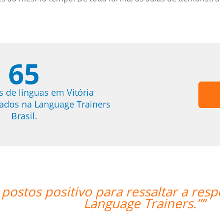
65
s de línguas em Vitória
trados na Language Trainers
Brasil.
u professor Peter e a
“”I real