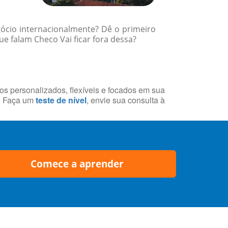
gócio internacionalmente? Dê o primeiro
e falam Checo Vai ficar fora dessa?
sos personalizados, flexíveis e focados em sua
a. Faça um
teste de nível
, envie sua consulta à
Comece a aprender