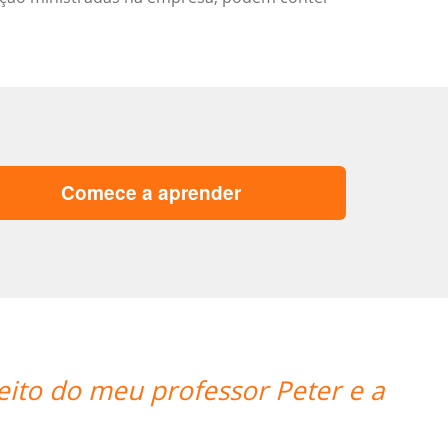
Comece a aprender
ly enjoyed Ana's teaching style and I f
Portuguese.I'm looking forward