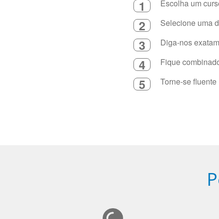
1
Escolha um curso
2
Selecione uma du
3
Diga-nos exatame
4
Fique combinado 
5
Torne-se fluente
P