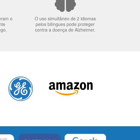
eram o
O uso simultâneo de 2 idiomas
nte
pelos bilíngues pode proteger
ego.
contra a doença de Alzheimer.