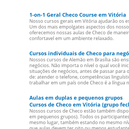
1-on-1 Geral Checo Course em Vitória
Nosso cursos gerais em Vitória ajudarão os e
Um dos mais empolgates aspectos dos nossos 
oferecemos nossas aulas de Checo de maneira 
confortavel em um ambiente relaxado.
Cursos individuais de Checo para negó
Nossos cursos de Alemão em Brasília são en
negócios. Não importa o nível o qual você in
situações de negócios, antes de passar para 
de: atender o telefone, competências linguís
trabalhar em um país onde Checo é a língua n
Aulas em duplas e pequenos grupos
Cursos de Checo em Vitória (grupo fe
Nossos cursos de Checo estão também dispon
em pequenos grupos). Todos os participantes
mesmo lugar, também estando no mesmo nível
que aulas devem ter oito ou menos estudant