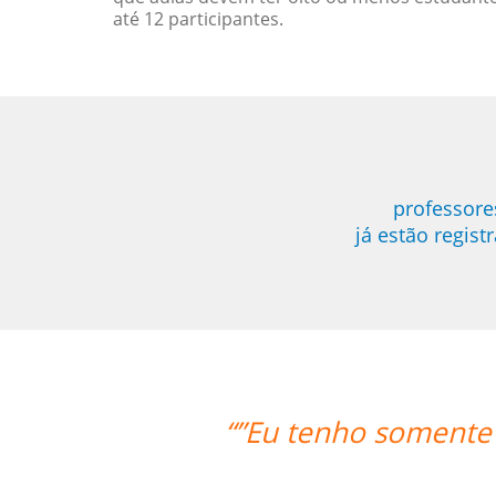
até 12 participantes.
professore
já estão regis
tivo para ressaltar a respeito do me
Language Trainers.””