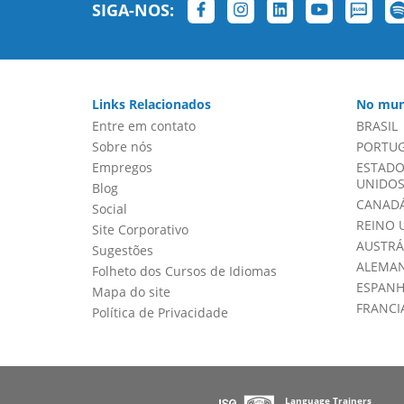
SIGA-NOS:
Links Relacionados
No mun
Entre em contato
BRASIL
Sobre nós
PORTU
Empregos
ESTADO
UNIDOS 
Blog
CANADÁ
Social
REINO 
Site Corporativo
AUSTRÁ
Sugestões
ALEMA
Folheto dos Cursos de Idiomas
ESPAN
Mapa do site
FRANCI
Política de Privacidade