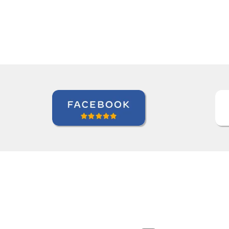
Kjersti Cubberley
Curso de Checo em San Francisco