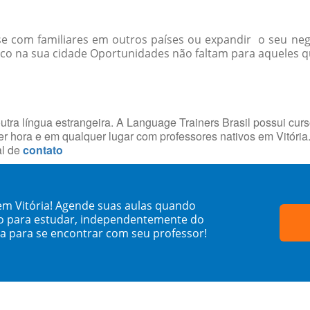
-se com familiares em outros países ou expandir o seu ne
co na sua cidade Oportunidades não faltam para aqueles qu
utra língua estrangeira. A Language Trainers Brasil possui cur
 hora e em qualquer lugar com professores nativos em Vitóri
al de
contato
em Vitória! Agende suas aulas quando
o para estudar, independentemente do
sa para se encontrar com seu professor!