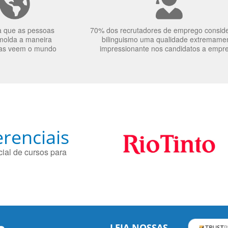
a que as pessoas
70% dos recrutadores de emprego consid
molda a maneira
bilinguismo uma qualidade extremame
as veem o mundo
impressionante nos candidatos a empr
renciais
ial de cursos para
LEIA NOSSAS