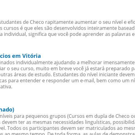
studantes de Checo rapitamente aumentar o seu nível e efi
cursos é que eles são desenvolvidos inteiramente baseado
individual, significa que você pode aprender as palavras 
cios em Vitória
sinados individualmente ajudando a melhorar imensamente
iciar o seu curso, muito em breve você já estará preparado
outras áreas de estudo. Estudantes do nível iniciante dev
ticas para entender e responder um e-mail, bem como um ní
ativa.
chado)
íveis para pequenos grupos (Cursos em dupla de Checo o
 devem ter as mesmas necessidades linguísticas, possibil
. Todos os participantes devem ser matriculados ao mesm
es ao mesmo tempo. De toda forma, as aulas de demonstr