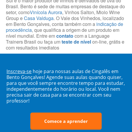
Sul e o maior produtor de vinhos e derivados de uva do
Brasil. Bento é sede de muitas empresas de destaque do
setor, como
Vinícola Aurora
, Vinhos Salton, Miolo Wine
Group e
Casa Valduga
. O Vale dos Vinhedos, localizado
em Bento Gonçalves, conta também com a
indicação de
procedência
, que qualifica a origem de um produto em
nível mundial. Entre em
contato
com a Language
Trainers Brasil ou faça um
teste de nível
on-line, grátis e
com resultados imediatos
Inscreva-se
hoje para nossas aulas de Cingalês em
Bento Gonçalves! Agende suas aulas quando quiser,
para que você sempre encontre tempo para estudar,
independentemente do horário ou local. Você nem
precisa sair de casa para se encontrar com seu
professor!
Comece a aprender