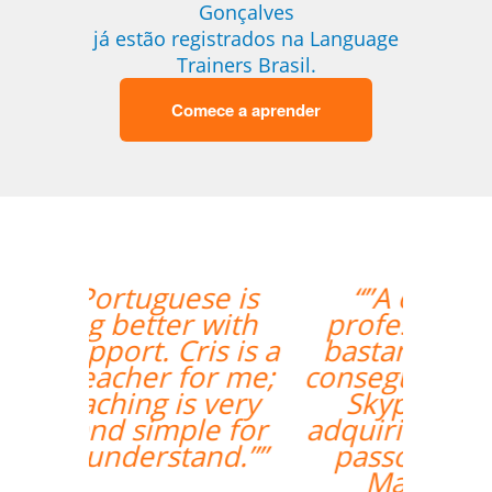
Gonçalves
já estão registrados na Language
Trainers Brasil.
Comece a aprender
“”A experiente
professora Mei foi
bastante didática e
conseguiu mesmo via
Skype me fazer
adquirir os primeiros
passos de Chinês
Mandarim.””