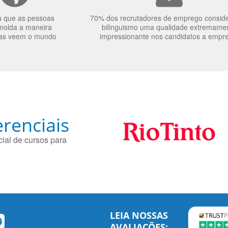
a que as pessoas
70% dos recrutadores de emprego consid
molda a maneira
bilinguismo uma qualidade extremame
as veem o mundo
impressionante nos candidatos a empr
renciais
ial de cursos para
LEIA NOSSAS
AVALIAÇÕES: