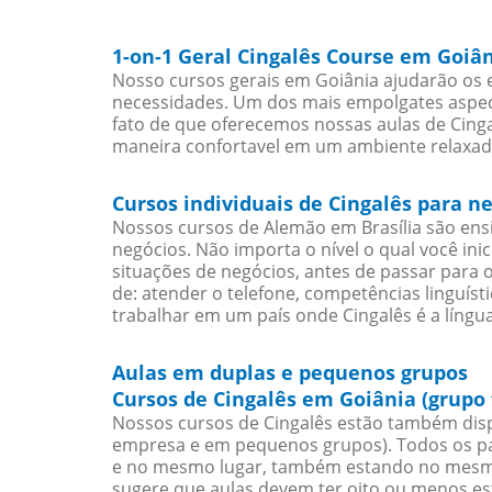
1-on-1 Geral Cingalês Course em Goiâ
Nosso cursos gerais em Goiânia ajudarão os e
necessidades. Um dos mais empolgates aspect
fato de que oferecemos nossas aulas de Cingal
maneira confortavel em um ambiente relaxad
Cursos individuais de Cingalês para n
Nossos cursos de Alemão em Brasília são en
negócios. Não importa o nível o qual você in
situações de negócios, antes de passar para 
de: atender o telefone, competências linguís
trabalhar em um país onde Cingalês é a língua
Aulas em duplas e pequenos grupos
Cursos de Cingalês em Goiânia (grupo
Nossos cursos de Cingalês estão também disp
empresa e em pequenos grupos). Todos os pa
e no mesmo lugar, também estando no mesmo 
sugere que aulas devem ter oito ou menos e