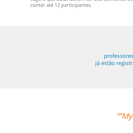
conter até 12 participantes.
professores
já estão regis
ife likes the lessons and the teacher'
Seok Kwon