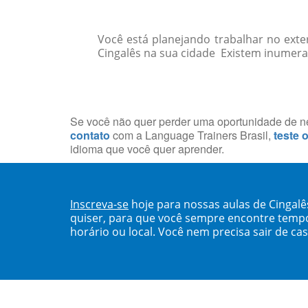
Você está planejando trabalhar no exte
Cingalês na sua cidade Existem inumeras
Se você não quer perder uma oportunidade de neg
contato
com a Language Trainers Brasil,
teste 
idioma que você quer aprender.
Inscreva-se
hoje para nossas aulas de Cingal
quiser, para que você sempre encontre temp
horário ou local. Você nem precisa sair de ca