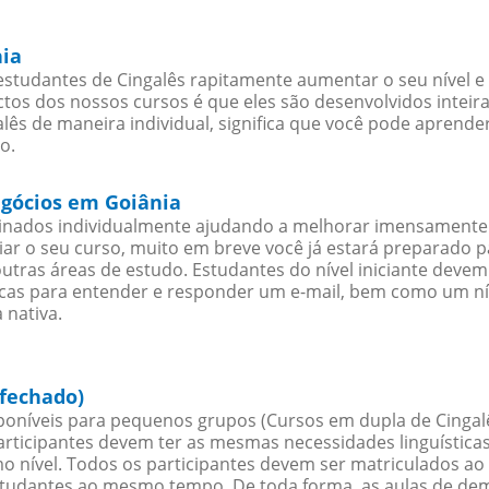
nia
studantes de Cingalês rapitamente aumentar o seu nível e 
os dos nossos cursos é que eles são desenvolvidos inteir
ês de maneira individual, significa que você pode aprender
o.
egócios em Goiânia
sinados individualmente ajudando a melhorar imensamente
iciar o seu curso, muito em breve você já estará preparado
outras áreas de estudo. Estudantes do nível iniciante dev
ticas para entender e responder um e-mail, bem como um ní
 nativa.
 fechado)
oníveis para pequenos grupos (Cursos em dupla de Cingalê
rticipantes devem ter as mesmas necessidades linguística
nível. Todos os participantes devem ser matriculados ao
studantes ao mesmo tempo. De toda forma, as aulas de d