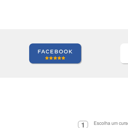
Curso de em Goiânia, CJ Selecta
1
Escolha um curso