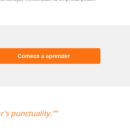
Comece a aprender
“”O professor é muito atencioso e o 