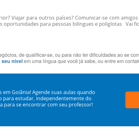
rior? Viajar para outros países? Comunicar-se com amigos
 oportunidades para pessoas bilingues e poliglotas Vai fic
ócios, de qualificar-se, ou para não ter dificuldades ao se co
o seu nível
em uma língua que você já sabe, ou entre em conta
ês em Goiânia! Agende suas aulas quando
o para estudar, independentemente do
sa para se encontrar com seu professor!