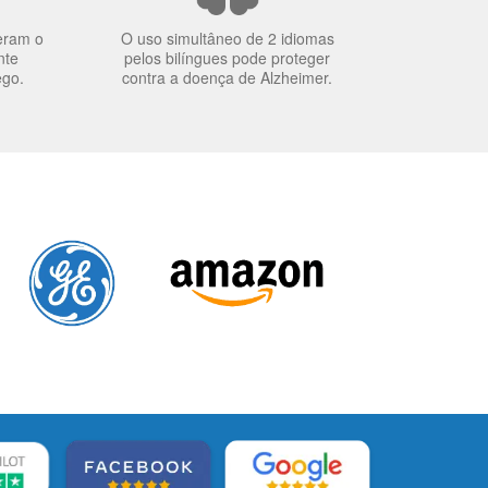
eram o
O uso simultâneo de 2 idiomas
nte
pelos bilíngues pode proteger
ego.
contra a doença de Alzheimer.