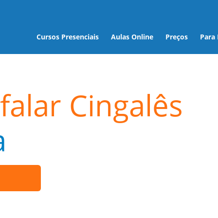
Cursos Presenciais
Aulas Online
Preços
Para
falar Cingalês
a