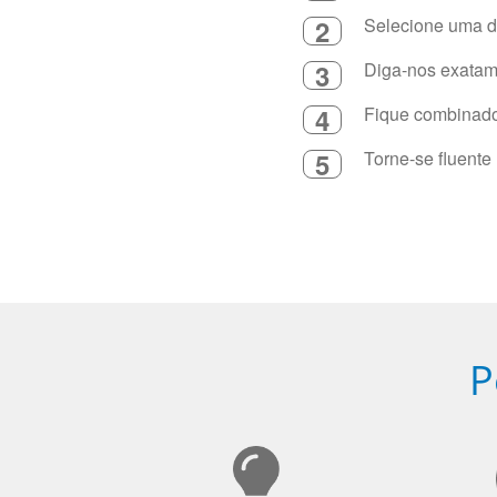
2
Selecione uma du
3
Diga-nos exatame
4
Fique combinado 
5
Torne-se fluente
P