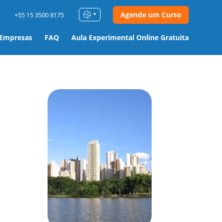
Agende um Curso
+55 15 3500 8175
 Empresas
FAQ
Aula Experimental Online Gratuita