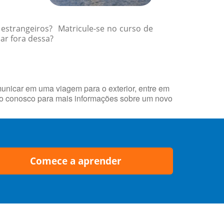
 estrangeiros? Matricule-se no curso de
ar fora dessa?
municar em uma viagem para o exterior, entre em
to conosco para mais informações sobre um novo
Comece a aprender