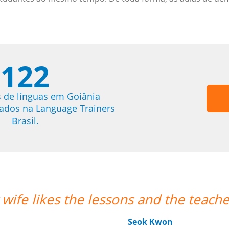
122
 de línguas em Goiânia
trados na Language Trainers
Brasil.
s punctuality.””