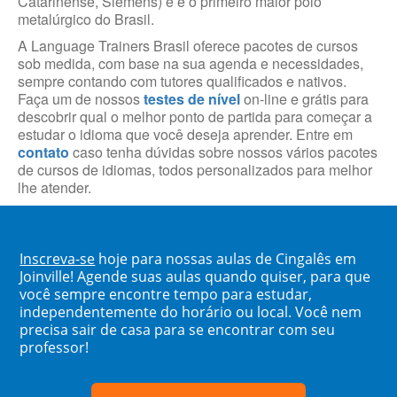
Catarinense, Siemens) e é o primeiro maior polo
metalúrgico do Brasil.
A Language Trainers Brasil oferece pacotes de cursos
sob medida, com base na sua agenda e necessidades,
sempre contando com tutores qualificados e nativos.
Faça um de nossos
testes de nível
on-line e grátis para
descobrir qual o melhor ponto de partida para começar a
estudar o idioma que você deseja aprender. Entre em
contato
caso tenha dúvidas sobre nossos vários pacotes
de cursos de idiomas, todos personalizados para melhor
lhe atender.
Inscreva-se
hoje para nossas aulas de Cingalês em
Joinville! Agende suas aulas quando quiser, para que
você sempre encontre tempo para estudar,
independentemente do horário ou local. Você nem
precisa sair de casa para se encontrar com seu
professor!