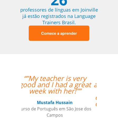
professores de línguas em Joinville
já estão registrados na Language
Trainers Brasil.
Comece a aprender
s very
“”A minha primeira
a great
aula foi ótima, foi além
r!””
das minhas
expectativas. Ele é um
excelente professor.””
in
o Jose dos
Luana Terrível