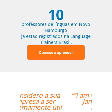
10
professores de línguas em Novo
Hamburgo
já estão registrados na Language
Trainers Brasil.
Comece a aprender
“”I am very happy with
Jane, I love our
lessons.””