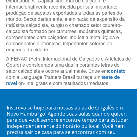
exportador. A “Capital Nacional do Calçado” é
internacionalmente reconhecida por sua importante
produção de sapatos exportados a todas as partes do
mundo. Secundariamente, e em razão da expansão da
indústria calçadista, surgiu o chamado setor coureiro-
calçadista formado por curtumes, indústrias químicas,
componentes para calçados, indústria metalúrgica e
componentes eletrônicos, importantes setores de
emprego da cidade.
A FENAC (Feira Internacional de Calçados e Artefatos de
Couro) é considerada uma das importantes feiras do
setor calçadista e ocorre anualmente. Entre em
contato
com a Language Trainers Brasil ou faça um
teste de
nível
on-line, grátis e com resultados imediatos
Inscreva-se
hoje para nossas aulas de Cingalês em
Novo Hamburgo! Agende suas aulas quando quiser,
para que você sempre encontre tempo para estudar,
independentemente do horário ou local. Você nem
precisa sair de casa para se encontrar com seu