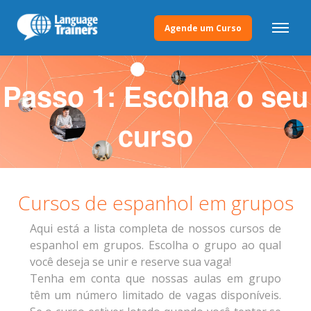
Agende um Curso
Passo 1: Escolha o seu
curso
Cursos de espanhol em grupos
Aqui está a lista completa de nossos cursos de
espanhol em grupos. Escolha o grupo ao qual
você deseja se unir e reserve sua vaga!
Tenha em conta que nossas aulas em grupo
têm um número limitado de vagas disponíveis.