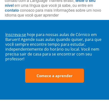
contato com a Language Trainers Brasil,
teste o seu
nível
em uma língua que você já sabe, ou entre em
contato
conosco para mais informações sobre um novo
idioma que você quer aprender
Inscreva-se
hoje para nossas aulas de Córnico em
Barueri! Agende suas aulas quando quiser, para que
você sempre encontre tempo para estudar,
independentemente do horário ou local. Você nem
precisa sair de casa para se encontrar com seu
professor!
Comece a aprender