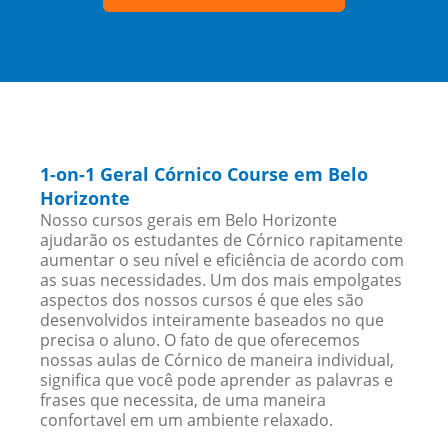
1-on-1 Geral Córnico Course em Belo
Horizonte
Nosso cursos gerais em Belo Horizonte
ajudarão os estudantes de Córnico rapitamente
aumentar o seu nível e eficiência de acordo com
as suas necessidades. Um dos mais empolgates
aspectos dos nossos cursos é que eles são
desenvolvidos inteiramente baseados no que
precisa o aluno. O fato de que oferecemos
nossas aulas de Córnico de maneira individual,
significa que você pode aprender as palavras e
frases que necessita, de uma maneira
confortavel em um ambiente relaxado.