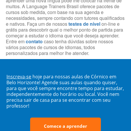
aprender uma nova língua pode lhe colocar na frente de
muitos. A Language Trainers Brasil oferece pacotes de
cursos sob medida, com base na sua agenda e
necessidades, sempre contando com tutores qualificados
e nativos. Faça um de nossos
testes de nível
on-line e
grátis para descobrir qual o melhor ponto de partida para
começar a estudar o idioma que você deseja aprender.
Entre em
contato
caso tenha dúvidas sobre nossos
vários pacotes de cursos de idiomas, todos
personalizados para melhor lhe atender.
Inscreva-se
hoje para nossas aulas de Córnico em
Belo Horizonte! Agende suas aulas quando quiser,
para que você sempre encontre tempo para estudar,
independentemente do horário ou local. Você nem
precisa sair de casa para se encontrar com seu
professor!
Comece a aprender