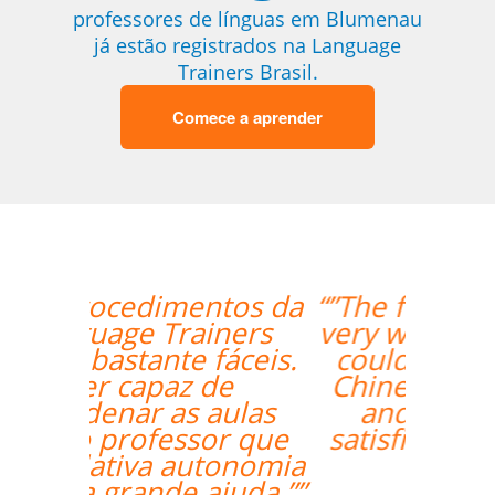
professores de línguas em Blumenau
já estão registrados na Language
Trainers Brasil.
Comece a aprender
“”The first lesson went
very well! Prof. Carlos
could teach both in
Chinese and English
and we're quite
satisfied with that. ””
Ziyi Pan