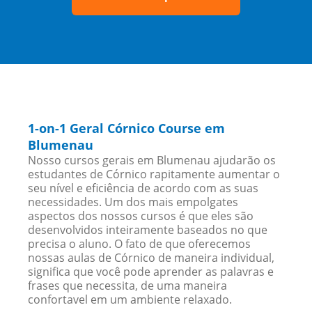
1-on-1 Geral Córnico Course em
Blumenau
Nosso cursos gerais em Blumenau ajudarão os
estudantes de Córnico rapitamente aumentar o
seu nível e eficiência de acordo com as suas
necessidades. Um dos mais empolgates
aspectos dos nossos cursos é que eles são
desenvolvidos inteiramente baseados no que
precisa o aluno. O fato de que oferecemos
nossas aulas de Córnico de maneira individual,
significa que você pode aprender as palavras e
frases que necessita, de uma maneira
confortavel em um ambiente relaxado.