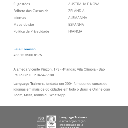
Social
CANADÁ (EN)
/
CANADÁ (FR)
Site Corporativo
REINO UNIDO E IRLANDA
Sugestões
AUSTRÁLIA E NOVA
Folheto dos Cursos de
ZELÂNDIA
Idiomas
ALEMANHA
Mapa do site
ESPANHA
Política de Privacidade
FRANCIA
Fale Conosco
+55 15 3500 8175
Alameda Vicente Pinzon, 173 - 4º andar, Vila Olímpia - São
Paulo/SP CEP 04547-130
Language Trainers,
fundada em 2004 fornecendo cursos de
idiomas em mais de 60 cidades em todo o Brasil e Online com
Zoom, Meet, Teams ou WhatsApp.