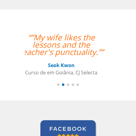
“”A aluna esta
adorando o curso e
também gostou
bastante da
professora.””
Gustavo Chelin
Curso de Português em Jundiaí