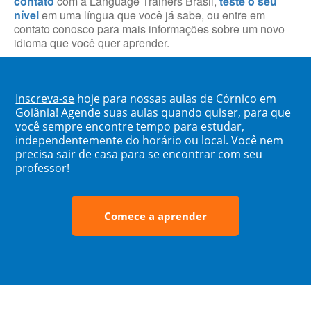
contato
com a Language Trainers Brasil,
teste o seu
nível
em uma língua que você já sabe, ou entre em
contato conosco para mais informações sobre um novo
idioma que você quer aprender.
Inscreva-se
hoje para nossas aulas de Córnico em
Goiânia! Agende suas aulas quando quiser, para que
você sempre encontre tempo para estudar,
independentemente do horário ou local. Você nem
precisa sair de casa para se encontrar com seu
professor!
Comece a aprender