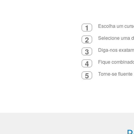
1
Escolha um curso
2
Selecione uma du
3
Diga-nos exatame
4
Fique combinado 
5
Torne-se fluente
P