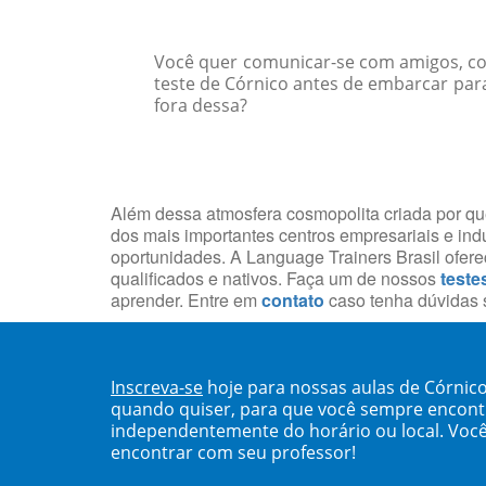
Você quer comunicar-se com amigos, col
teste de Córnico antes de embarcar par
fora dessa?
Além dessa atmosfera cosmopolita criada por que
dos mais importantes centros empresariais e indu
oportunidades. A Language Trainers Brasil ofe
qualificados e nativos. Faça um de nossos
teste
aprender. Entre em
contato
caso tenha dúvidas s
Inscreva-se
hoje para nossas aulas de Córnico
quando quiser, para que você sempre encont
independentemente do horário ou local. Você
encontrar com seu professor!