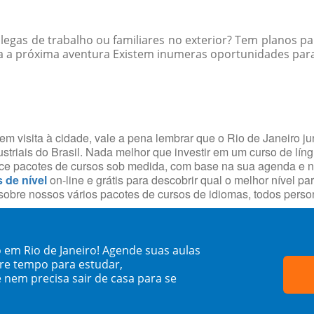
egas de trabalho ou familiares no exterior? Tem planos par
a a próxima aventura Existem inumeras oportunidades para p
m visita à cidade, vale a pena lembrar que o Rio de Janeiro j
striais do Brasil. Nada melhor que investir em um curso de lín
rece pacotes de cursos sob medida, com base na sua agenda e 
s de nível
on-line e grátis para descobrir qual o melhor nível p
obre nossos vários pacotes de cursos de idiomas, todos person
 em Rio de Janeiro! Agende suas aulas
re tempo para estudar,
 nem precisa sair de casa para se