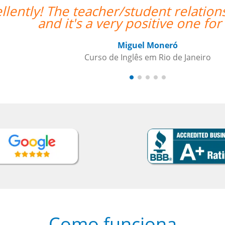
ionship has already been established,
for me.””
o
Como funciona