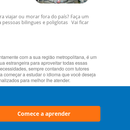
a viajar ou morar fora do país? Faça um
essoas bilingues e poliglotas Vai ficar
untamente com a sua região metropolitana, é um
gua estrangeira para aproveitar todas essas
necessidades, sempre contando com tutores
ara começar a estudar o idioma que você deseja
alizados para melhor lhe atender.
Comece a aprender