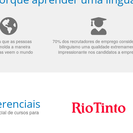
a que as pessoas
70% dos recrutadores de emprego consid
molda a maneira
bilinguismo uma qualidade extremame
as veem o mundo
impressionante nos candidatos a empr
renciais
ial de cursos para