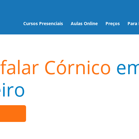
Cursos Presenciais
Aulas Online
Preços
Para
falar Córnico
e
iro