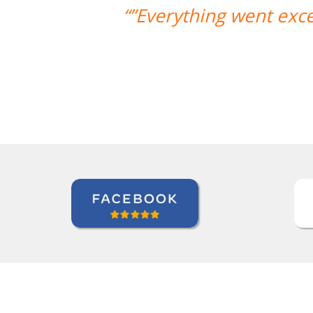
xcellently! The teacher/student relat
and it's a very positive one 
Miguel Moneró
Curso de Inglês em Rio de Janeir