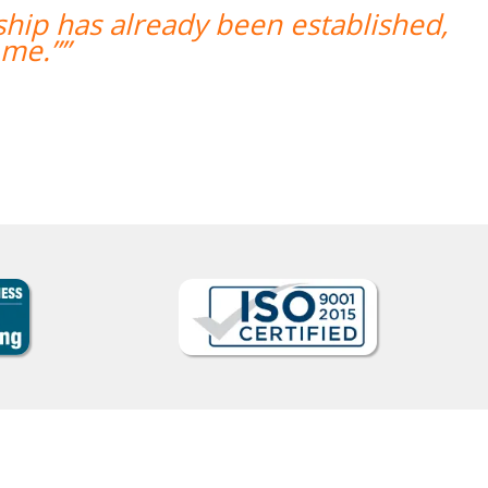
“”Venho o professor Marcus da Font
mostrou sempre comprometido com