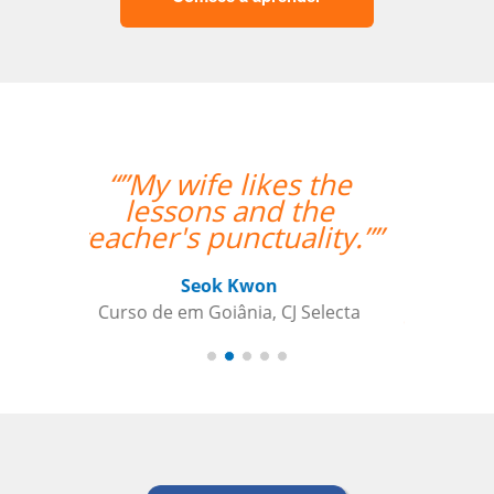
“”Everything went
excellently! The
teacher/student
relationship has
already been
established, and it's a
very positive one for
me.””
Miguel Moneró
Curso de Inglês em Rio de Janeiro