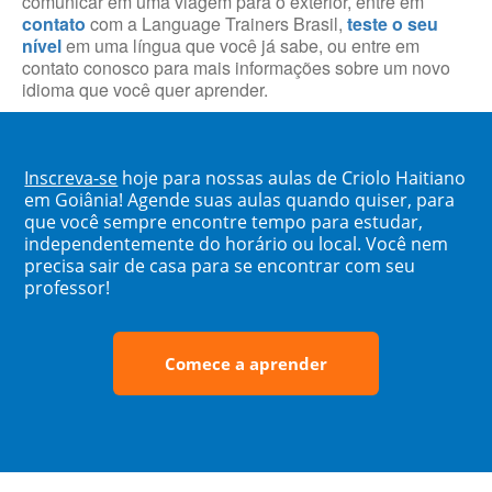
comunicar em uma viagem para o exterior, entre em
contato
com a Language Trainers Brasil,
teste o seu
nível
em uma língua que você já sabe, ou entre em
contato conosco para mais informações sobre um novo
idioma que você quer aprender.
Inscreva-se
hoje para nossas aulas de Criolo Haitiano
em Goiânia! Agende suas aulas quando quiser, para
que você sempre encontre tempo para estudar,
independentemente do horário ou local. Você nem
precisa sair de casa para se encontrar com seu
professor!
Comece a aprender