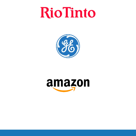
preferenciais
A Language Trainers é fornecedora preferencial de
cursos para