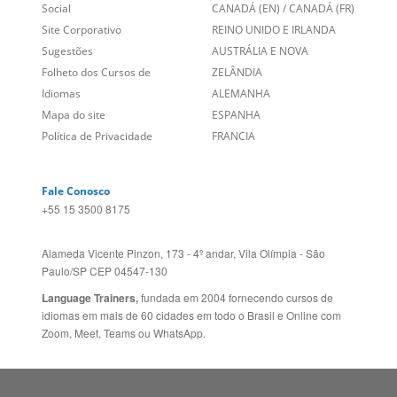
Links Relacionados
No mundo todo
Entre em contato
BRASIL
Sobre nós
PORTUGAL
Empregos
ESTADOS UNIDOS (EN)
/
Blog
ESTADOS UNIDOS (ES)
Social
CANADÁ (EN)
/
CANADÁ (FR)
Site Corporativo
REINO UNIDO E IRLANDA
Sugestões
AUSTRÁLIA E NOVA
Folheto dos Cursos de
ZELÂNDIA
Idiomas
ALEMANHA
Mapa do site
ESPANHA
Política de Privacidade
FRANCIA
Fale Conosco
+55 15 3500 8175
Alameda Vicente Pinzon, 173 - 4º andar, Vila Olímpia - São
Paulo/SP CEP 04547-130