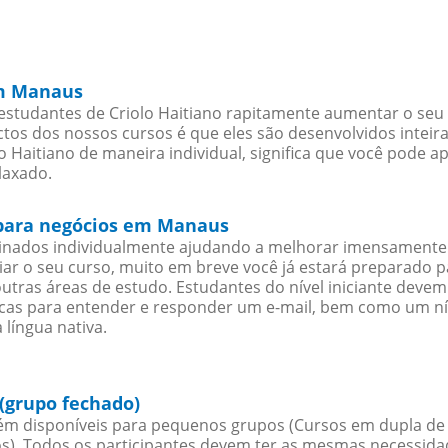
em Manaus
studantes de Criolo Haitiano rapitamente aumentar o seu n
os dos nossos cursos é que eles são desenvolvidos inteir
 Haitiano de maneira individual, significa que você pode ap
laxado.
o para negócios em Manaus
sinados individualmente ajudando a melhorar imensamente
iciar o seu curso, muito em breve você já estará preparado
outras áreas de estudo. Estudantes do nível iniciante dev
ticas para entender e responder um e-mail, bem como um ní
 língua nativa.
(grupo fechado)
ém disponíveis para pequenos grupos (Cursos em dupla de C
. Todos os participantes devem ter as mesmas necessidades