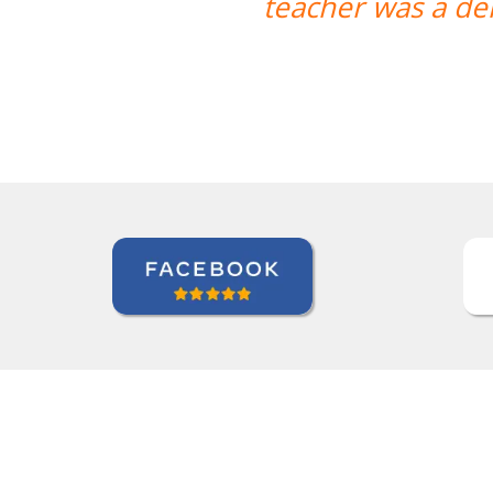
 delight and gave me lots of constru
Thomas Parker
Curso de Português em Manau