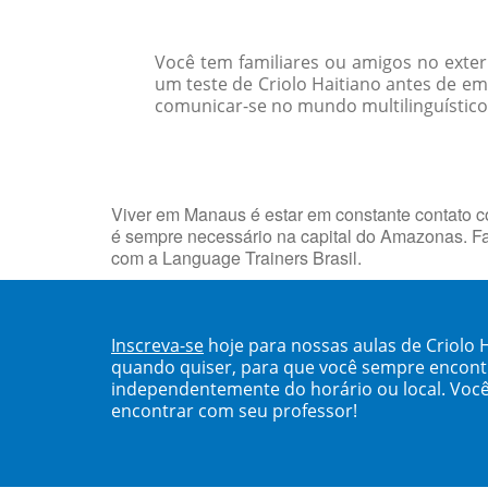
Você tem familiares ou amigos no exte
um teste de Criolo Haitiano antes de 
comunicar-se no mundo multilinguístico d
Viver em Manaus é estar em constante contato 
é sempre necessário na capital do Amazonas. 
com a Language Trainers Brasil.
Inscreva-se
hoje para nossas aulas de Criolo
quando quiser, para que você sempre encont
independentemente do horário ou local. Você
encontrar com seu professor!