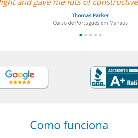
ctive feedback. Recommended. ””
s
Como funciona