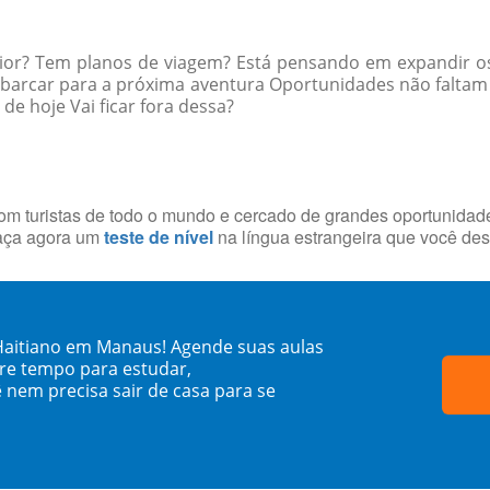
rior? Tem planos de viagem? Está pensando em expandir os
embarcar para a próxima aventura Oportunidades não falta
e hoje Vai ficar fora dessa?
com turistas de todo o mundo e cercado de grandes oportunida
Faça agora um
teste de nível
na língua estrangeira que você des
 Haitiano em Manaus! Agende suas aulas
re tempo para estudar,
 nem precisa sair de casa para se