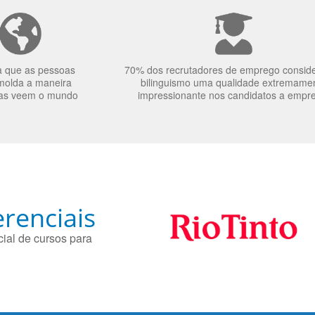
a que as pessoas
70% dos recrutadores de emprego consid
molda a maneira
bilinguismo uma qualidade extremame
as veem o mundo
impressionante nos candidatos a empr
renciais
ial de cursos para