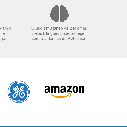
eram o
O uso simultâneo de 2 idiomas
nte
pelos bilíngues pode proteger
ego.
contra a doença de Alzheimer.