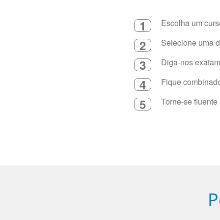
1
Escolha um curso
2
Selecione uma du
3
Diga-nos exatame
4
Fique combinado 
5
Torne-se fluente
P