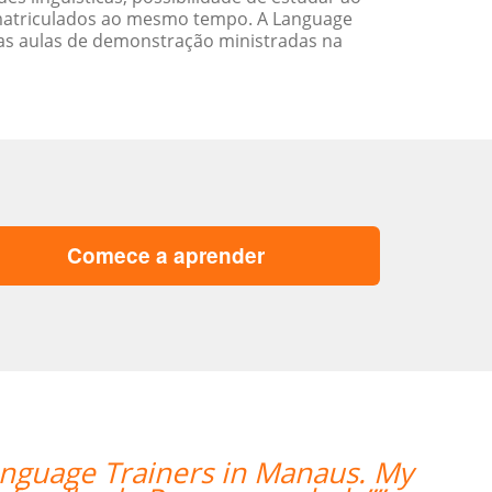
matriculados ao mesmo tempo. A Language
as aulas de demonstração ministradas na
Comece a aprender
“”Everything is goi