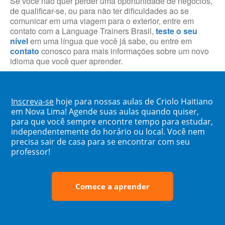
Se você não quer perder uma oportunidade de negócios,
de qualificar-se, ou para não ter dificuldades ao se
comunicar em uma viagem para o exterior, entre em
contato com a Language Trainers Brasil,
teste o seu
nível
em uma língua que você já sabe, ou entre em
contato
conosco para mais informações sobre um novo
idioma que você quer aprender.
Inscreva-se
hoje para nossas aulas de Criolo Haitiano
em Nova Lima! Agende suas aulas quando quiser,
para que você sempre encontre tempo para estudar,
independentemente do horário ou local. Você nem
precisa sair de casa para se encontrar com seu
professor!
Comece a aprender