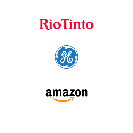
A Language Trainers é fornecedora preferencial de
cursos para