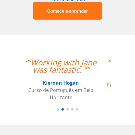
Comece a aprender
“”A professora Sandra
é ótima e super
atenciosa. Super
recomendo o trabalho
dela.””
Isis Andreatta
Curso de Espanhol em Guarulhos