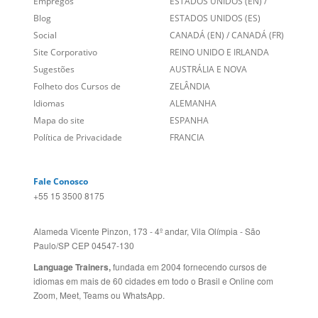
Entre em contato
BRASIL
Sobre nós
PORTUGAL
Empregos
ESTADOS UNIDOS (EN)
/
Blog
ESTADOS UNIDOS (ES)
Social
CANADÁ (EN)
/
CANADÁ (FR)
Site Corporativo
REINO UNIDO E IRLANDA
Sugestões
AUSTRÁLIA E NOVA
Folheto dos Cursos de
ZELÂNDIA
Idiomas
ALEMANHA
Mapa do site
ESPANHA
Política de Privacidade
FRANCIA
Fale Conosco
+55 15 3500 8175
Alameda Vicente Pinzon, 173 - 4º andar, Vila Olímpia - São
Paulo/SP CEP 04547-130
Language Trainers,
fundada em 2004 fornecendo cursos de
idiomas em mais de 60 cidades em todo o Brasil e Online com