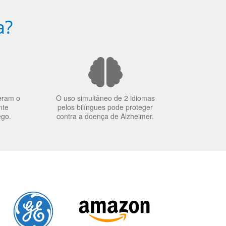
a?
eram o
O uso simultâneo de 2 idiomas
nte
pelos bilíngues pode proteger
ego.
contra a doença de Alzheimer.