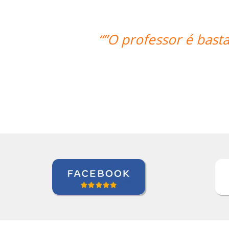
encioso, paciente e didático. Não pod
aula.””
Jonas Morais
Curso de Coreano em Ribeirao Preto