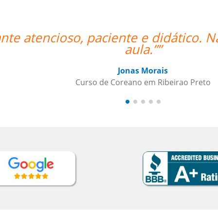
eria estar mais feliz com a
“”Trans