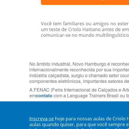
Você tem familiares ou amigos no exte
um teste de Criolo Haitiano antes de 
comunicar-se no mundo multilinguístico d
No âmbito industrial, Novo Hamburgo é reconheci
internacionalmente reconhecida por sua import
indústria calçadista, surgiu o chamado setor cou
componentes eletrônicos, importantes setores d
A FENAC (Feira Internacional de Calçados e Arte
em
contato
com a Language Trainers Brasil ou 
Inscreva-se
hoje para nossas aulas de Criolo
aulas quando quiser, para que você sempre 