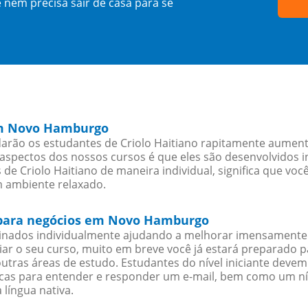
 nem precisa sair de casa para se
 em Novo Hamburgo
ão os estudantes de Criolo Haitiano rapitamente aumentar
spectos dos nossos cursos é que eles são desenvolvidos i
de Criolo Haitiano de maneira individual, significa que voc
m ambiente relaxado.
o para negócios em Novo Hamburgo
sinados individualmente ajudando a melhorar imensamente
iciar o seu curso, muito em breve você já estará preparado
outras áreas de estudo. Estudantes do nível iniciante dev
ticas para entender e responder um e-mail, bem como um ní
 língua nativa.