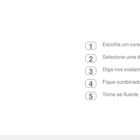
1
Escolha um curso
2
Selecione uma du
3
Diga-nos exatame
4
Fique combinado 
5
Torne-se fluente