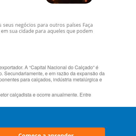
 seus negócios para outros países Faça
m em sua cidade para aqueles que podem
exportador. A “Capital Nacional do Calçado” é
do. Secundariamente, e em razão da expansão da
ponentes para calçados, indústria metalúrgica e
etor calçadista e ocorre anualmente. Entre
Comece a aprender