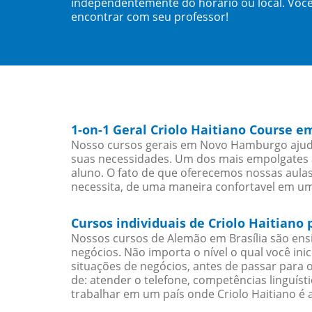
independentemente do horário ou local. Você
encontrar com seu professor!
1-on-1 Geral Criolo Haitiano Course
Nosso cursos gerais em Novo Hamburgo ajudar
suas necessidades. Um dos mais empolgates a
aluno. O fato de que oferecemos nossas aulas 
necessita, de uma maneira confortavel em u
Cursos individuais de Criolo Haitian
Nossos cursos de Alemão em Brasília são en
negócios. Não importa o nível o qual você in
situações de negócios, antes de passar para 
de: atender o telefone, competências linguís
trabalhar em um país onde Criolo Haitiano é a