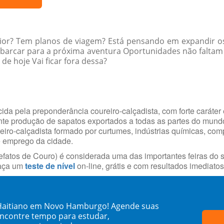
rior? Tem planos de viagem? Está pensando em expandir os
embarcar para a próxima aventura Oportunidades não falta
e hoje Vai ficar fora dessa?
da pela preponderância coureiro-calçadista, com forte caráter 
ante produção de sapatos exportados a todas as partes do mun
reiro-calçadista formado por curtumes, indústrias químicas, com
e emprego da cidade.
fatos de Couro) é considerada uma das importantes feiras do s
faça um
teste de nível
on-line, grátis e com resultados imediatos
 Haitiano em Novo Hamburgo! Agende suas
encontre tempo para estudar,