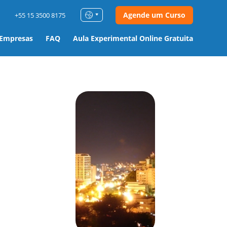
Agende um Curso
+55 15 3500 8175
 Empresas
FAQ
Aula Experimental Online Gratuita