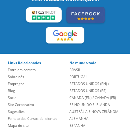
Links Relacionados
No mundo todo
Entre em contato
BRASIL
Sobre nós
PORTUGAL
Empregos
ESTADOS UNIDOS (EN)
/
Blog
ESTADOS UNIDOS (ES)
Social
CANADÁ (EN)
/
CANADÁ (FR)
Site Corporativo
REINO UNIDO E IRLANDA
Sugestões
AUSTRÁLIA E NOVA ZELÂNDIA
Folheto dos Cursos de Idiomas
ALEMANHA
Mapa do site
ESPANHA