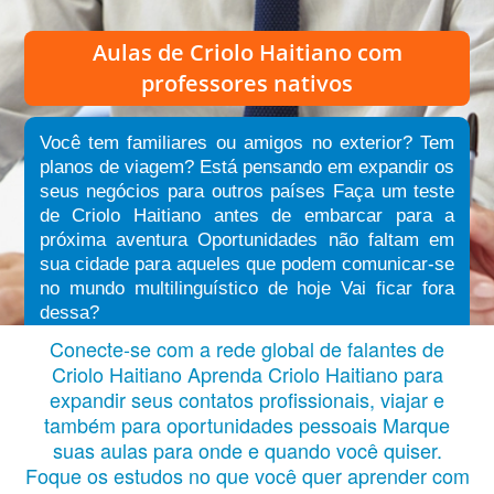
Aulas de Criolo Haitiano
com
professores nativos
Você tem familiares ou amigos no exterior? Tem
planos de viagem? Está pensando em expandir os
seus negócios para outros países Faça um teste
de Criolo Haitiano antes de embarcar para a
próxima aventura Oportunidades não faltam em
sua cidade para aqueles que podem comunicar-se
no mundo multilinguístico de hoje Vai ficar fora
dessa?
Conecte-se com a rede global de falantes de
Criolo Haitiano Aprenda Criolo Haitiano para
expandir seus contatos profissionais, viajar e
também para oportunidades pessoais Marque
suas aulas para onde e quando você quiser.
Foque os estudos no que você quer aprender com