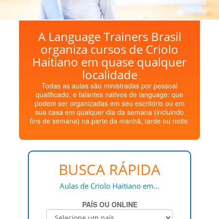
A Language Trainers Brasil
organiza cursos de Criolo
Haitiano em quase qualquer
localidade
Todas as aulas são ministradas por pessoal
qualificado, e falantes nativos de language: que
podem ser organizadas em seu escritório ou em
sua casa em qualquer dia da semana (incluindo
fins de semana) na parte da manhã, tarde ou noite.
BUSCA RÁPIDA
Aulas de Criolo Haitiano em...
PAÍS OU ONLINE