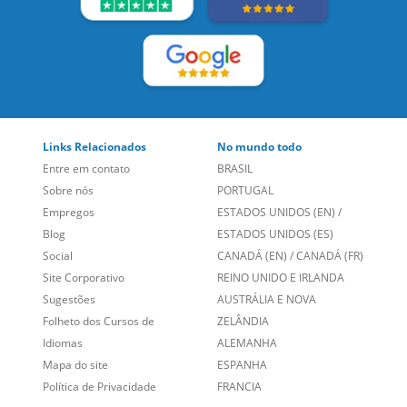
Links Relacionados
No mundo todo
Entre em contato
BRASIL
Sobre nós
PORTUGAL
Empregos
ESTADOS UNIDOS (EN)
/
Blog
ESTADOS UNIDOS (ES)
Social
CANADÁ (EN)
/
CANADÁ (FR)
Site Corporativo
REINO UNIDO E IRLANDA
Sugestões
AUSTRÁLIA E NOVA
Folheto dos Cursos de
ZELÂNDIA
Idiomas
ALEMANHA
Mapa do site
ESPANHA
Política de Privacidade
FRANCIA
Fale Conosco
+55 15 3500 8175
Alameda Vicente Pinzon, 173 - 4º andar, Vila Olímpia - São