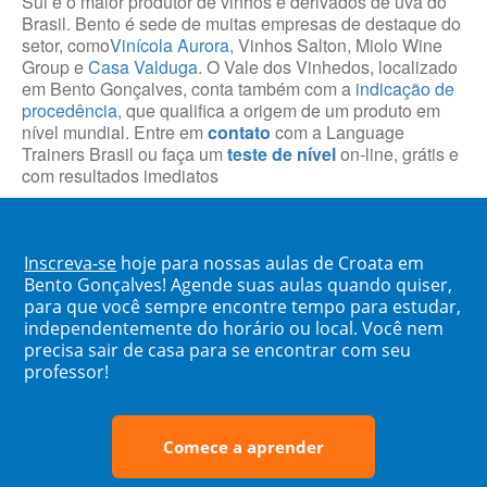
Sul e o maior produtor de vinhos e derivados de uva do
Brasil. Bento é sede de muitas empresas de destaque do
setor, como
Vinícola Aurora
, Vinhos Salton, Miolo Wine
Group e
Casa Valduga
. O Vale dos Vinhedos, localizado
em Bento Gonçalves, conta também com a
indicação de
procedência
, que qualifica a origem de um produto em
nível mundial. Entre em
contato
com a Language
Trainers Brasil ou faça um
teste de nível
on-line, grátis e
com resultados imediatos
Inscreva-se
hoje para nossas aulas de Croata em
Bento Gonçalves! Agende suas aulas quando quiser,
para que você sempre encontre tempo para estudar,
independentemente do horário ou local. Você nem
precisa sair de casa para se encontrar com seu
professor!
Comece a aprender