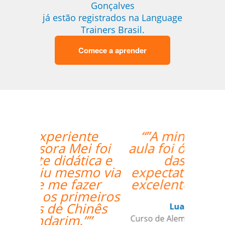
Gonçalves
já estão registrados na Language
Trainers Brasil.
Comece a aprender
“”A minha primeira
aula foi ótima, foi além
das minhas
expectativas. Ele é um
excelente professor.””
Luana Terrível
Curso de Alemão em Ribeirao Preto