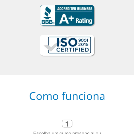
Como funciona
1
Escolha um curso presencial ou
online
2
Selecione uma duração de curso
flexível que se ajuste à sua agenda