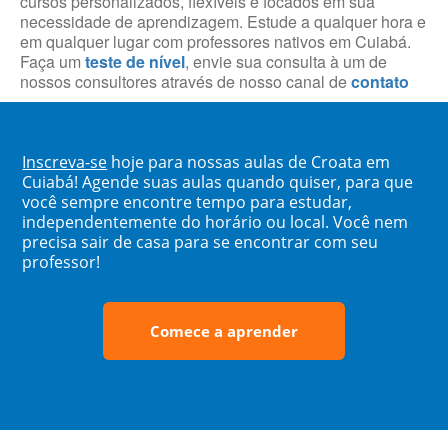
cursos personalizados, flexíveis e focados em sua
necessidade de aprendizagem. Estude a qualquer hora e
em qualquer lugar com professores nativos em Cuiabá.
Faça um
teste de nível
, envie sua consulta à um de
nossos consultores através de nosso canal de
contato
Inscreva-se
hoje para nossas aulas de Croata em
Cuiabá! Agende suas aulas quando quiser, para que
você sempre encontre tempo para estudar,
independentemente do horário ou local. Você nem
precisa sair de casa para se encontrar com seu
professor!
Comece a aprender