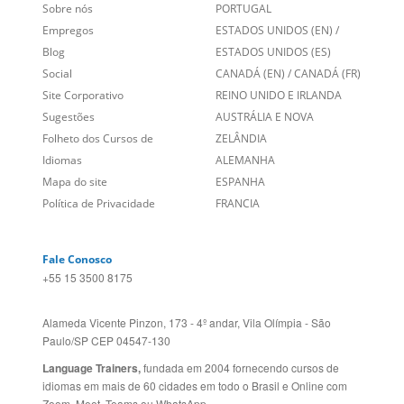
Social
CANADÁ (EN)
/
CANADÁ (FR)
Site Corporativo
REINO UNIDO E IRLANDA
Sugestões
AUSTRÁLIA E NOVA
Folheto dos Cursos de
ZELÂNDIA
Idiomas
ALEMANHA
Mapa do site
ESPANHA
Política de Privacidade
FRANCIA
Fale Conosco
+55 15 3500 8175
Alameda Vicente Pinzon, 173 - 4º andar, Vila Olímpia - São
Paulo/SP CEP 04547-130
Language Trainers,
fundada em 2004 fornecendo cursos de
idiomas em mais de 60 cidades em todo o Brasil e Online com
Zoom, Meet, Teams ou WhatsApp.