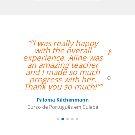
“”My teacher is very
good and I had a great
week with her!””
Mustafa Hussain
Curso de Português em São Jose dos
Campos