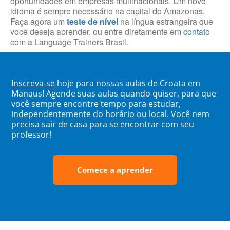
oportunidades em empresas multinacionais. Um novo
idioma é sempre necessário na capital do Amazonas.
Faça agora um
teste de nível
na língua estrangeira que
você deseja aprender, ou entre diretamente em
contato
com a Language Trainers Brasil.
Inscreva-se
hoje para nossas aulas de Croata em
Manaus! Agende suas aulas quando quiser, para que
você sempre encontre tempo para estudar,
independentemente do horário ou local. Você nem
precisa sair de casa para se encontrar com seu
professor!
Comece a aprender