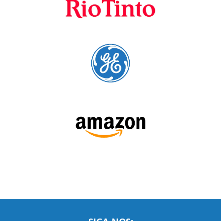
A Language Trainers é fornecedora preferencial de
cursos para