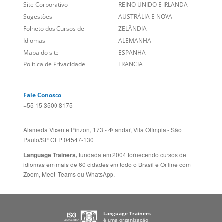
Entre em contato
BRASIL
Sobre nós
PORTUGAL
Empregos
ESTADOS UNIDOS (EN)
/
Blog
ESTADOS UNIDOS (ES)
Social
CANADÁ (EN)
/
CANADÁ (FR)
Site Corporativo
REINO UNIDO E IRLANDA
Sugestões
AUSTRÁLIA E NOVA
Folheto dos Cursos de
ZELÂNDIA
Idiomas
ALEMANHA
Mapa do site
ESPANHA
Política de Privacidade
FRANCIA
Fale Conosco
+55 15 3500 8175
Alameda Vicente Pinzon, 173 - 4º andar, Vila Olímpia - São
Paulo/SP CEP 04547-130
Language Trainers,
fundada em 2004 fornecendo cursos de