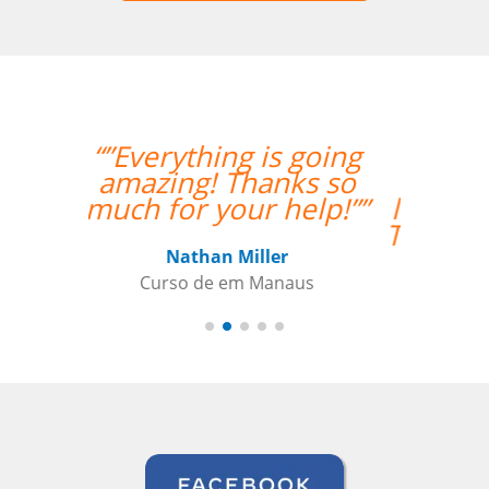
“”I took 40 hours of
Brazilian Portuguese
lessons with Language
Trainers in Manaus. My
teacher was a delight
and gave me lots of
constructive feedback.
Recommended. ””
Thomas Parker
Curso de Português em Manaus