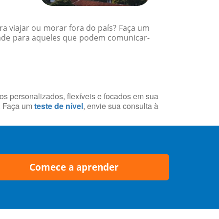
a viajar ou morar fora do país? Faça um
dade para aqueles que podem comunicar-
sos personalizados, flexíveis e focados em sua
a. Faça um
teste de nível
, envie sua consulta à
Comece a aprender