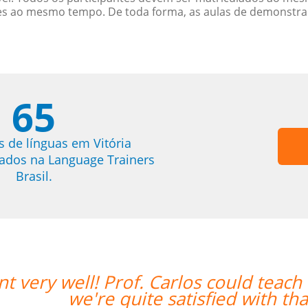
es ao mesmo tempo. De toda forma, as aulas de demonstr
65
s de línguas em Vitória
trados na Language Trainers
Brasil.
both in Chinese and English and
””