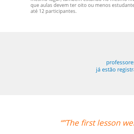
que aulas devem ter oito ou menos estudant
até 12 participantes.
professore
já estão regis
t very well! Prof. Carlos could teach 
we're quite satisfied with that. 