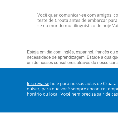
Você quer comunicar-se com amigos, col
teste de Croata antes de embarcar par
se no mundo multilinguístico de hoje Vai
Esteja em dia com inglês, espanhol, francês ou o
necessidade de aprendizagem. Estude a qualquer
um de nossos consultores através de nosso can
Inscreva-se
hoje para nossas aulas de Croata
quiser, para que você sempre encontre temp
horário ou local. Você nem precisa sair de ca