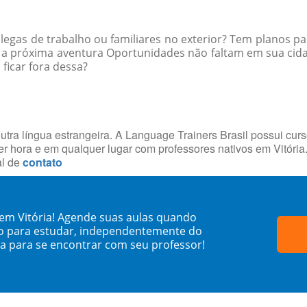
egas de trabalho ou familiares no exterior? Tem planos par
a a próxima aventura Oportunidades não faltam em sua ci
 ficar fora dessa?
utra língua estrangeira. A Language Trainers Brasil possui cur
 hora e em qualquer lugar com professores nativos em Vitóri
al de
contato
 em Vitória! Agende suas aulas quando
o para estudar, independentemente do
sa para se encontrar com seu professor!