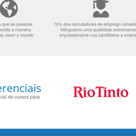
a que as pessoas
70% dos recrutadores de emprego consid
molda a maneira
bilinguismo uma qualidade extremame
as veem o mundo
impressionante nos candidatos a empr
renciais
ial de cursos para