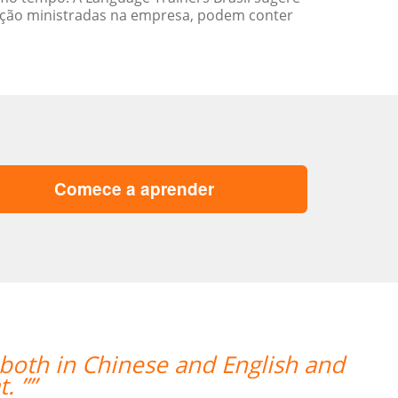
ação ministradas na empresa, podem conter
Comece a aprender
“”A professora Sandra é ótima e su