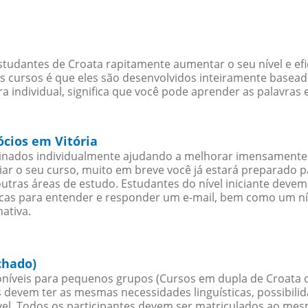
studantes de Croata rapitamente aumentar o seu nível e ef
cursos é que eles são desenvolvidos inteiramente baseado
 individual, significa que você pode aprender as palavras 
ócios em Vitória
sinados individualmente ajudando a melhorar imensamente
iciar o seu curso, muito em breve você já estará preparado
outras áreas de estudo. Estudantes do nível iniciante dev
ticas para entender e responder um e-mail, bem como um ní
ativa.
chado)
níveis para pequenos grupos (Cursos em dupla de Croata 
 devem ter as mesmas necessidades linguísticas, possibil
. Todos os participantes devem ser matriculados ao mesm