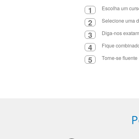
1
Escolha um curso
2
Selecione uma du
3
Diga-nos exatame
4
Fique combinado 
5
Torne-se fluente
P