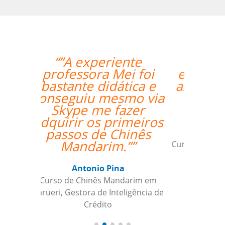
“”A Josette tem boa
experiência, entende
as dificuldades de um
brasileiro, facilita o
aprendizado.””
Andre B
Curso de Alemão em São Caetano do
Sul