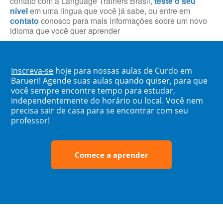
contato com a Language Trainers Brasil,
teste o seu
nível
em uma língua que você já sabe, ou entre em
contato
conosco para mais informações sobre um novo
idioma que você quer aprender
Inscreva-se
hoje para nossas aulas de Curdo em
Barueri! Agende suas aulas quando quiser, para que
você sempre encontre tempo para estudar,
independentemente do horário ou local. Você nem
precisa sair de casa para se encontrar com seu
professor!
Comece a aprender