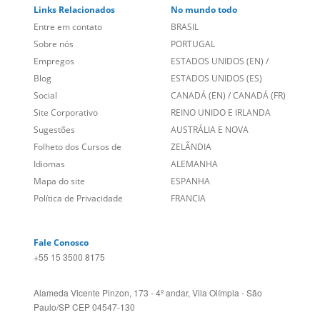
Blog
ESTADOS UNIDOS (ES)
Social
CANADÁ (EN)
/
CANADÁ (FR)
Site Corporativo
REINO UNIDO E IRLANDA
Sugestões
AUSTRÁLIA E NOVA
Folheto dos Cursos de
ZELÂNDIA
Idiomas
ALEMANHA
Mapa do site
ESPANHA
Política de Privacidade
FRANCIA
Fale Conosco
+55 15 3500 8175
Alameda Vicente Pinzon, 173 - 4º andar, Vila Olímpia - São
Paulo/SP CEP 04547-130
Language Trainers,
fundada em 2004 fornecendo cursos de
idiomas em mais de 60 cidades em todo o Brasil e Online com
Zoom, Meet, Teams ou WhatsApp.