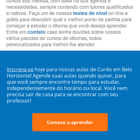
cursos sob medida, com base na sua agenda e
necessidades, sempre contando com tutores qualificados
e nativos. Faça um de nossos
testes de nível
on-line e
grátis para descobrir qual o melhor ponto de partida para
começar a estudar o idioma que você deseja aprender.
Entre em
contato
caso tenha dúvidas sobre nossos
vários pacotes de cursos de idiomas, todos
personalizados para melhor lhe atender.
Inscreva-se
hoje para nossas aulas de Curdo em Belo
Horizonte! Agende suas aulas quando quiser, para
que você sempre encontre tempo para estudar,
independentemente do horário ou local. Você nem
precisa sair de casa para se encontrar com seu
professor!
Comece a aprender