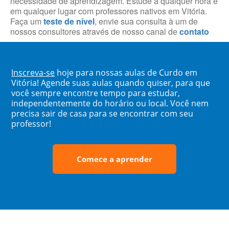
necessidade de aprendizagem. Estude a qualquer hora e
em qualquer lugar com professores nativos em Vitória.
Faça um
teste de nível
, envie sua consulta à um de
nossos consultores através de nosso canal de
contato
Inscreva-se
hoje para nossas aulas de Curdo em
Vitória! Agende suas aulas quando quiser, para que
você sempre encontre tempo para estudar,
independentemente do horário ou local. Você nem
precisa sair de casa para se encontrar com seu
professor!
Comece a aprender