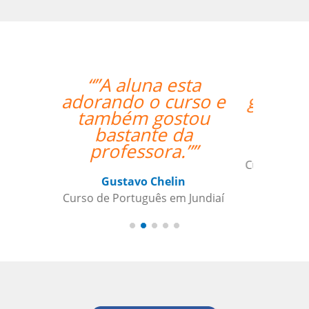
“”My teacher is very
good and I had a great
week with her!””
Mustafa Hussain
Curso de Português em São Jose dos
Campos