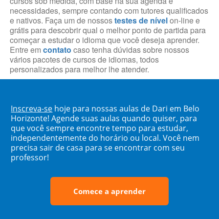
cursos sob medida, com base na sua agenda e
necessidades, sempre contando com tutores qualificados
e nativos. Faça um de nossos
testes de nível
on-line e
grátis para descobrir qual o melhor ponto de partida para
começar a estudar o idioma que você deseja aprender.
Entre em
contato
caso tenha dúvidas sobre nossos
vários pacotes de cursos de idiomas, todos
personalizados para melhor lhe atender.
Inscreva-se
hoje para nossas aulas de Dari em Belo
Horizonte! Agende suas aulas quando quiser, para
que você sempre encontre tempo para estudar,
independentemente do horário ou local. Você nem
precisa sair de casa para se encontrar com seu
professor!
Comece a aprender