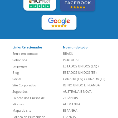
Links Relacionados
No mundo todo
Entre em contato
BRASIL
Sobre nós
PORTUGAL
Empregos
ESTADOS UNIDOS (EN)
/
Blog
ESTADOS UNIDOS (ES)
Social
CANADÁ (EN)
/
CANADÁ (FR)
Site Corporativo
REINO UNIDO E IRLANDA
Sugestões
AUSTRÁLIA E NOVA
Folheto dos Cursos de
ZELÂNDIA
Idiomas
ALEMANHA
Mapa do site
ESPANHA
Política de Privacidade
FRANCIA
Fale Conosco
+55 15 3500 8175