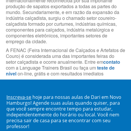
internacionalmente reconhecida por sua importante
produção de sapatos exportados a todas as partes do
mundo. Secundariamente, e em razão da expansão da
indústria calçadista, surgiu o chamado setor coureiro-
calçadista formado por curtumes, indústrias químicas,
componentes para calçados, indústria metalúrgica e
componentes eletrônicos, importantes setores de
emprego da cidade.
A FENAC (Feira Internacional de Calçados e Artefatos de
Couro) é considerada uma das importantes feiras do
setor calçadista e ocorre anualmente. Entre em
contato
com a Language Trainers Brasil ou faça um
teste de
nível
on-line, grátis e com resultados imediatos
Inscreva-se
hoje para nossas aulas de Dari em Novo
Hamburgo! Agende suas aulas quando quiser, para
que você sempre encontre tempo para estudar,
independentemente do horário ou local. Você nem
precisa sair de casa para se encontrar com seu
professor!