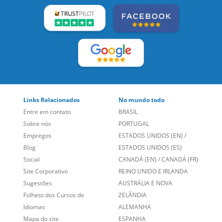
Links Relacionados
No mundo todo
Entre em contato
BRASIL
Sobre nós
PORTUGAL
Empregos
ESTADOS UNIDOS (EN)
/
Blog
ESTADOS UNIDOS (ES)
Social
CANADÁ (EN)
/
CANADÁ (FR)
Site Corporativo
REINO UNIDO E IRLANDA
Sugestões
AUSTRÁLIA E NOVA
Folheto dos Cursos de
ZELÂNDIA
Idiomas
ALEMANHA
Mapa do site
ESPANHA
Política de Privacidade
FRANCIA