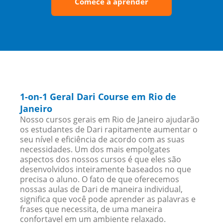
Comece a aprender
1-on-1 Geral Dari Course em Rio de
Janeiro
Nosso cursos gerais em Rio de Janeiro ajudarão
os estudantes de Dari rapitamente aumentar o
seu nível e eficiência de acordo com as suas
necessidades. Um dos mais empolgates
aspectos dos nossos cursos é que eles são
desenvolvidos inteiramente baseados no que
precisa o aluno. O fato de que oferecemos
nossas aulas de Dari de maneira individual,
significa que você pode aprender as palavras e
frases que necessita, de uma maneira
confortavel em um ambiente relaxado.