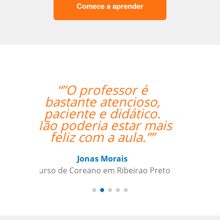
Comece a aprender
“”Everything is going
amazing! Thanks so
much for your help!””
Nathan Miller
Curso de em Manaus