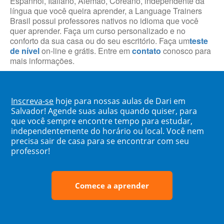
Espanhol, Italiano, Alemão, Coreano, independente da
língua que você queira aprender, a Language Trainers
Brasil possui professores nativos no idioma que você
quer aprender. Faça um curso personalizado e no
conforto da sua casa ou do seu escritório. Faça um
teste
de nível
on-line e grátis. Entre em
contato
conosco para
mais informações.
Inscreva-se
hoje para nossas aulas de Dari em
Salvador! Agende suas aulas quando quiser, para
que você sempre encontre tempo para estudar,
independentemente do horário ou local. Você nem
precisa sair de casa para se encontrar com seu
professor!
Comece a aprender