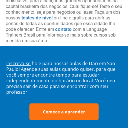
indiscutível para alcançar as grandes oportunidades na
capital brasileira dos negócios. Qualifique-se! Teste o seu
conhecimento, seja para negócios ou lazer. Faça um dos
nossos
testes de nível
on-line e grátis para abrir as
portas de todas as oportunidades que essa cidade lhe
pode oferecer. Entre em
contato
com a Language
Trainers Brasil para informar-se mais sobre cursos sob
medida em sua área.
Inscreva-se
hoje para nossas aulas de Dari em São
Paulo! Agende suas aulas quando quiser, para que
você sempre encontre tempo para estudar,
independentemente do horário ou local. Você nem
precisa sair de casa para se encontrar com seu
professor!
Comece a aprender