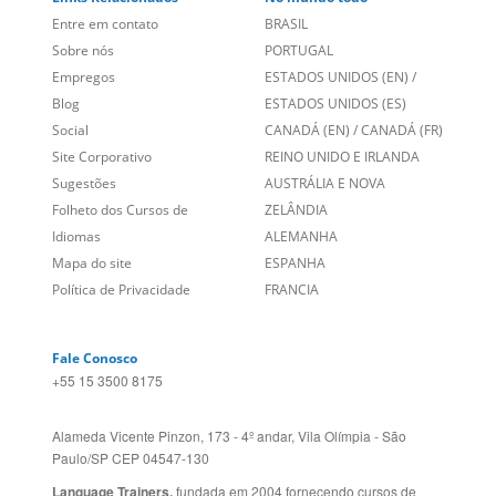
Blog
ESTADOS UNIDOS (ES)
Social
CANADÁ (EN)
/
CANADÁ (FR)
Site Corporativo
REINO UNIDO E IRLANDA
Sugestões
AUSTRÁLIA E NOVA
Folheto dos Cursos de
ZELÂNDIA
Idiomas
ALEMANHA
Mapa do site
ESPANHA
Política de Privacidade
FRANCIA
Fale Conosco
+55 15 3500 8175
Alameda Vicente Pinzon, 173 - 4º andar, Vila Olímpia - São
Paulo/SP CEP 04547-130
Language Trainers,
fundada em 2004 fornecendo cursos de
idiomas em mais de 60 cidades em todo o Brasil e Online com
Zoom, Meet, Teams ou WhatsApp.