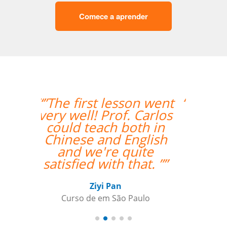
Comece a aprender
“”I am very happy with
Jane, I love our
lessons.””
Roland Tschanz
Curso de em Belo Horizonte