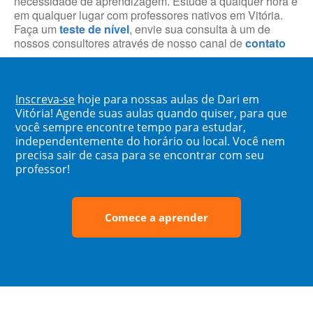
necessidade de aprendizagem. Estude a qualquer hora e
em qualquer lugar com professores nativos em Vitória.
Faça um
teste de nível
, envie sua consulta à um de
nossos consultores através de nosso canal de
contato
Inscreva-se
hoje para nossas aulas de Dari em
Vitória! Agende suas aulas quando quiser, para que
você sempre encontre tempo para estudar,
independentemente do horário ou local. Você nem
precisa sair de casa para se encontrar com seu
professor!
Comece a aprender