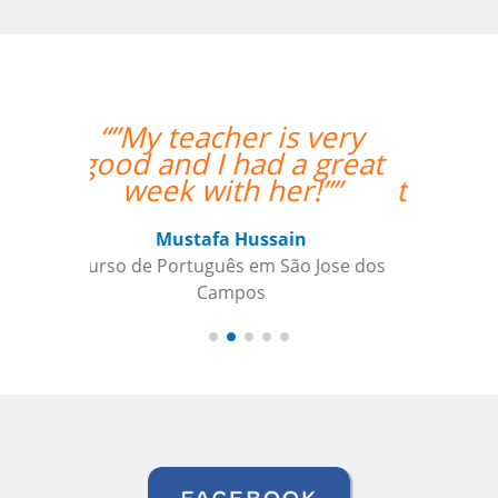
“”My wife likes the
lessons and the
teacher's punctuality.””
Seok Kwon
Curso de em Goiânia, CJ Selecta