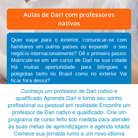
Aulas de Dari
com professores
nativos
Quer viajar para o exterior, comunicar-se com
familiares em outros países ou expandir o seu
negócio internacionalmente? Dê o primeiro passo:
Matricule-se em um curso de Dari na sua cidade
Há muitas oportunidade para bilíngües e
poliglotas tanto no Brasil como no exterior Vai
ficar fora dessa?
Conheça um professor de Dari nativo e
qualificado Aprenda Dari e torne seu sonho
profissional ou pessoal em realidade Encontre um
professor de Dari nativo e qualificado. Crie um
programa de curso feito sob medida para atender
às suas metas de aprendizagem e agenda lotada
Comece sua jornada rumo a um novo idioma