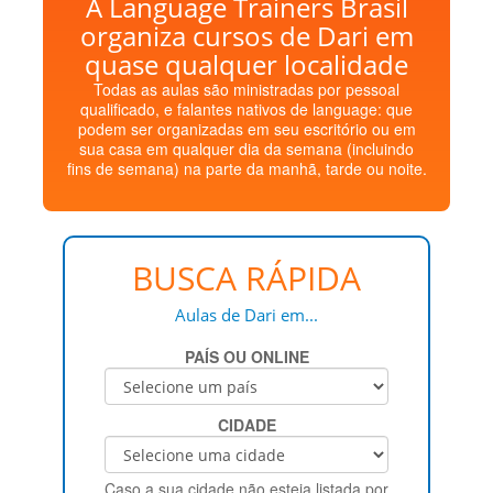
A Language Trainers Brasil
organiza cursos de Dari em
quase qualquer localidade
Todas as aulas são ministradas por pessoal
qualificado, e falantes nativos de language: que
podem ser organizadas em seu escritório ou em
sua casa em qualquer dia da semana (incluindo
fins de semana) na parte da manhã, tarde ou noite.
BUSCA RÁPIDA
Aulas de Dari em...
PAÍS OU ONLINE
CIDADE
Caso a sua cidade não esteja listada por